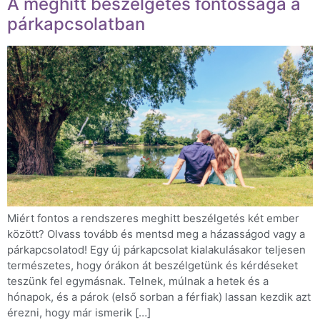
A meghitt beszélgetés fontossága a
párkapcsolatban
Miért fontos a rendszeres meghitt beszélgetés két ember
között? Olvass tovább és mentsd meg a házasságod vagy a
párkapcsolatod! Egy új párkapcsolat kialakulásakor teljesen
természetes, hogy órákon át beszélgetünk és kérdéseket
teszünk fel egymásnak. Telnek, múlnak a hetek és a
hónapok, és a párok (első sorban a férfiak) lassan kezdik azt
érezni, hogy már ismerik […]