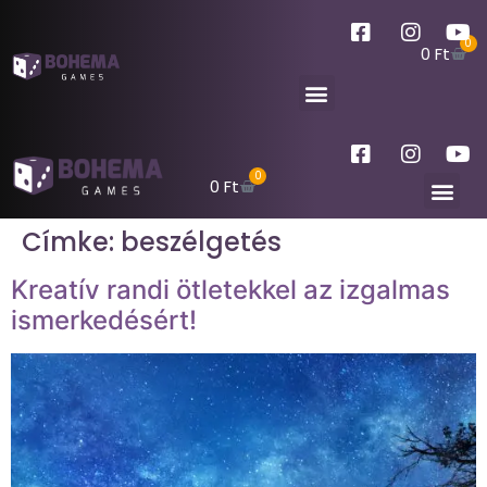
0
0
Ft
0
0
Ft
Címke:
beszélgetés
Kreatív randi ötletekkel az izgalmas
ismerkedésért!