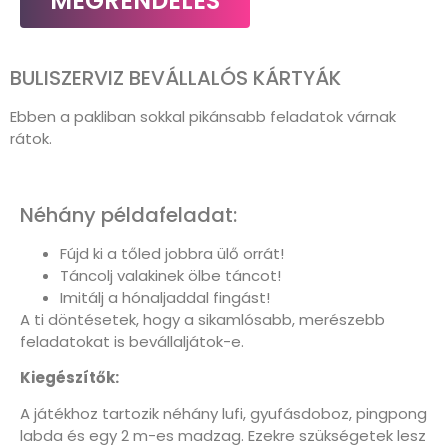
MEGRENDELÉS
BULISZERVIZ BEVÁLLALÓS KÁRTYÁK
Ebben a pakliban sokkal pikánsabb feladatok várnak
rátok.
Néhány példafeladat:
Fújd ki a tőled jobbra ülő orrát!
Táncolj valakinek ölbe táncot!
Imitálj a hónaljaddal fingást!
A ti döntésetek, hogy a sikamlósabb, merészebb
feladatokat is bevállaljátok-e.
Kiegészítők:
A játékhoz tartozik néhány lufi, gyufásdoboz, pingpong
labda és egy 2 m-es madzag. Ezekre szükségetek lesz