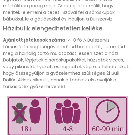
mértékben pörög majd. Csak rajtatok múlik, hogy
meritek-e emelni a tétet…Szóval fel a söröskupak
bábukkal, le a gátlásokkal és induljon a Buliszerviz.
Házibulik elengedhetetlen kelléke
Ajánlott játékosok száma:
4-8 fő A Buliszerviz
társasjáték segítségével indítsd be a partit, teremtsd
meg a hajnalig tartó mulatozást, essen szét a ház!
Dobjatok, lépjetek a söröskupakokkal, húzzatok vicces,
vagy pikáns kártyákat, és hajtsátok végre a feladatokat,
hogy összegyűljön a győzelemhez szükséges 21 Buli
Dollár! Akinek sikerült, annak a többiek elszavalják a
társasjáték győzelmi versét.