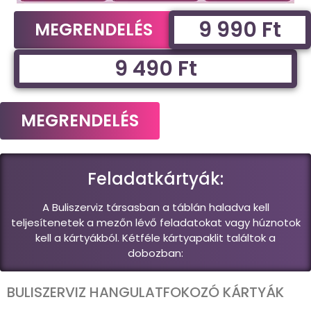
9 990 Ft
MEGRENDELÉS
9 490 Ft
MEGRENDELÉS
Feladatkártyák:
A Buliszerviz társasban a táblán haladva kell
teljesítenetek a mezőn lévő feladatokat vagy húznotok
kell a kártyákból. Kétféle kártyapaklit találtok a
dobozban:
BULISZERVIZ HANGULATFOKOZÓ KÁRTYÁK