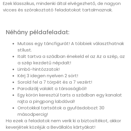
Ezek klasszikus, mindenki által elvégezhető, de nagyon
vicces és szórakoztató feladatokat tartalmaznak.
Néhány példafeladat:
Mutass egy táncfigurát! A többiek választhatnak
stílust.
Italt tartva a szádban énekeld el az Az a szép, az
a szép kezdetű népdalt!
Limbó-hintózzatok!
Kérj 3 idegen nyelven 2 sört!
Sorold fel a 7 törpét és a 7 vezért!
Parodizálj valakit a társaságból!
Egy körön keresztül tarts a szádban egy kanalat
rajta a pingpong labdával!
Orrotokkal tartsátok a gyufásdobozt 30
másodpercig!
Ha ezek a feladatok nem verik ki a biztosítékot, akkor
keverjétek közéjük a Bevállalós kártyákat!