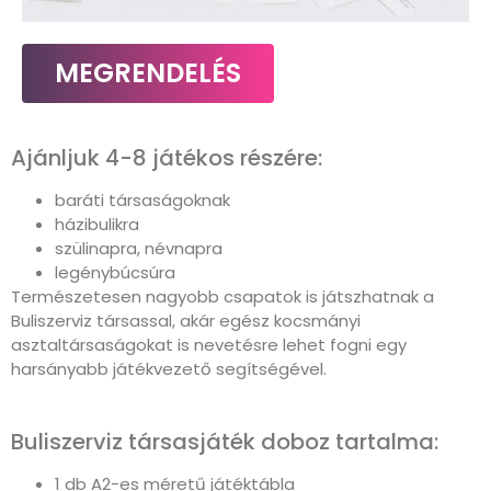
MEGRENDELÉS
Ajánljuk 4-8 játékos részére:
baráti társaságoknak
házibulikra
szülinapra, névnapra
legénybúcsúra
Természetesen nagyobb csapatok is játszhatnak a
Buliszerviz társassal, akár egész kocsmányi
asztaltársaságokat is nevetésre lehet fogni egy
harsányabb játékvezető segítségével.
Buliszerviz társasjáték doboz tartalma:
1 db A2-es méretű játéktábla