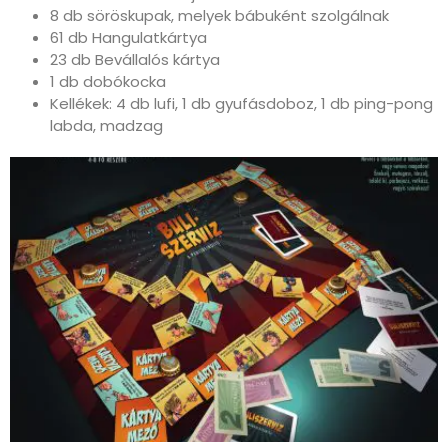
8 db söröskupak, melyek bábuként szolgálnak
61 db Hangulatkártya
23 db Bevállalós kártya
1 db dobókocka
Kellékek: 4 db lufi, 1 db gyufásdoboz, 1 db ping-pong
labda, madzag