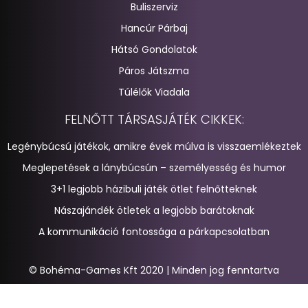
Buliszerviz
Hancúr Párbaj
Hátsó Gondolatok
Páros Játszma
Túlélők Viadala
FELNŐTT TÁRSASJÁTÉK CIKKEK:
Legénybúcsú játékok, amikre évek múlva is visszaemlékeztek
Meglepetések a lánybúcsún – személyesség és humor
3+1 legjobb házibuli játék ötlet felnőtteknek
Nászajándék ötletek a legjobb barátoknak
A kommunikáció fontossága a párkapcsolatban
© Bohéma-Games Kft 2020 | Minden jog fenntartva