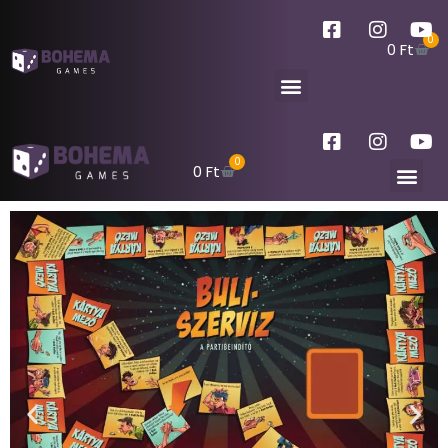
0
0
Ft
0
0
Ft