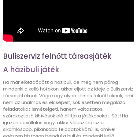
Buliszerviz felnőtt társasjáték
A házibuli játék
Ha már elkezdődött a házibuli, de még nem pörög
mindenki a kellő hőfokon, akkor eljött az ideje a Buliszerviz
társasjátéknak. Végre egy olyan társas felnőtteknek, ami
nem az unalmas és elcsépelt, sok esetben megalázó
feladatokat ismételgeti, hanem változatos,
szórakoztató kihívások elé állítja a játékosokat. Sőt! Ha
igazán bevállalós vagy, akkor választhatsz a
sikamlósabb, pikánsabb feladatok közül is, amivel
egészen biztosan beindul a buli és mindenki kellő