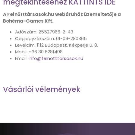
megtekintéséhez
KATTINTS IDE
A Felnőtttársasok.hu webáruház üzemeltetője a
Bohéma-Games Kft.
Adószám: 25527966-2-43
Cégjegyzékszám: 01-09-280365
Levélcím: 1112 Budapest, Kékperje u. 8.
Mobil: +36 30 6281408
Email:
info@felnotttarsasok.hu
Vásárlói vélemények