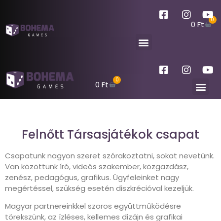
0
0
Ft
0
0
Ft
Felnőtt Társasjátékok csapat
Csapatunk nagyon szeret szórakoztatni, sokat nevetünk.
Van közöttünk író, videós szakember, közgazdász,
zenész, pedagógus, grafikus. Ügyfeleinket nagy
megértéssel, szükség esetén diszkrécióval kezeljük.
Magyar partnereinkkel szoros együttműködésre
törekszünk, az ízléses, kellemes dizájn és grafikai