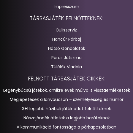
Impresszum
TÁRSASJÁTÉK FELNŐTTEKNEK:
Buliszerviz
Hancúr Párbaj
Hátsó Gondolatok
Páros Játszma
Túlélők Viadala
FELNŐTT TÁRSASJÁTÉK CIKKEK:
Legénybúcsú játékok, amikre évek múlva is visszaemlékeztek
Meglepetések a lánybúcsún – személyesség és humor
3+1 legjobb házibuli játék ötlet felnőtteknek
Nászajándék ötletek a legjobb barátoknak
A kommunikáció fontossága a párkapcsolatban