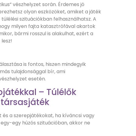
zikus” vészhelyzet során. Érdemes jó
zerezhetsz olyan eszközöket, amiket a játék
úlélési szituációkban felhasználhatsz. A
 hogy milyen fajta katasztrófával akartok
kor, bármi rosszul is alakulhat, ezért a
 lesz!
lasztása is fontos, hiszen mindegyik
más tulajdonsággal bír, ami
vészhelyzet esetén.
pjátékkal – Túlélők
 társasjáték
t és a szerepjátékokat, ha kíváncsi vagy
 egy-egy húzós szituációban, akkor ne