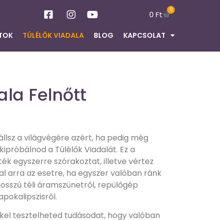
0
0
Ft
TOK
TÚLÉLŐK VIADALA
BLOG
KAPCSOLAT
ala Felnőtt
állsz a világvégére azért, ha pedig még
ipróbálnod a Túlélők Viadalát. Ez a
ték egyszerre szórakoztat, illetve vértez
al arra az esetre, ha egyszer valóban ránk
hosszú téli áramszünetről, repülőgép
pokalipszisről.
kkel tesztelheted tudásodat, hogy valóban