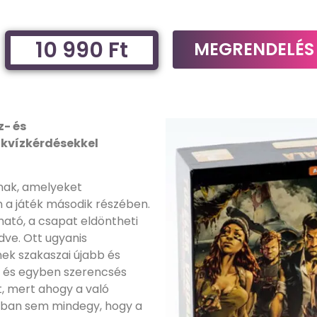
10 990 Ft
MEGRENDELÉS
z- és
 kvízkérdésekkel
tnak, amelyeket
án a játék második részében.
ztható, a csapat eldöntheti
ve. Ott ugyanis
ek szakaszai újabb és
t és egyben szerencsés
et, mert ahogy a való
ékban sem mindegy, hogy a