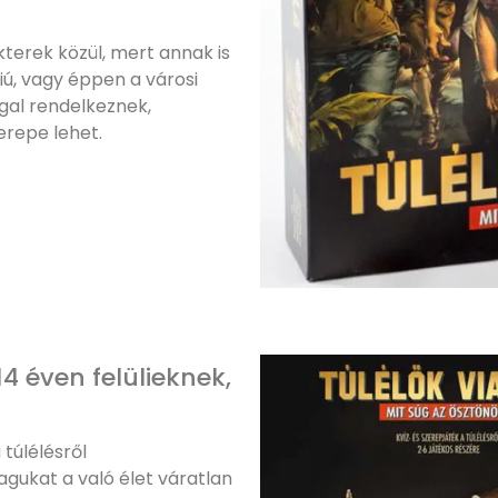
kterek közül, mert annak is
fiú, vagy éppen a városi
gal rendelkeznek,
erepe lehet.
14 éven felülieknek,
túlélésről
magukat a való élet váratlan