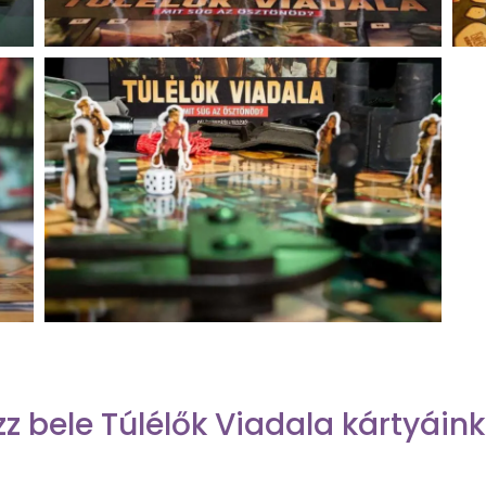
z bele Túlélők Viadala kártyáin