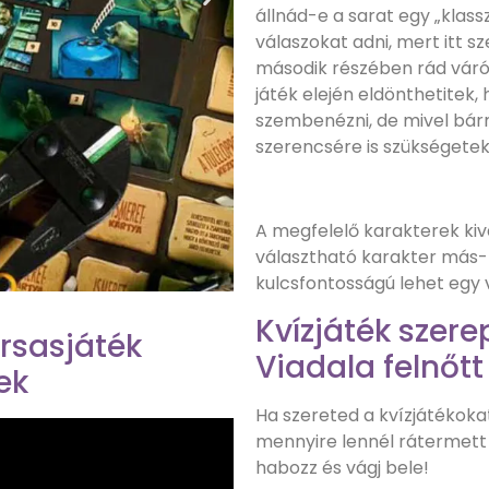
állnád-e a sarat egy „klass
válaszokat adni, mert itt s
második részében rád váró t
játék elején eldönthetitek,
szembenézni, de mivel bármi
szerencsére is szükségetek
A megfelelő karakterek kivá
választható karakter más-
kulcsfontosságú lehet egy 
Kvízjáték szere
ársasjáték
Viadala felnőtt
ek
Ha szereted a kvízjátékoka
mennyire lennél rátermett
habozz és vágj bele!