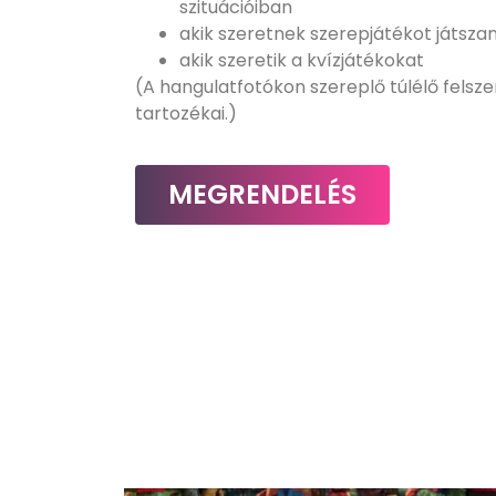
szituációiban
akik szeretnek szerepjátékot játszan
akik szeretik a kvízjátékokat
(A hangulatfotókon szereplő túlélő felsz
tartozékai.)
MEGRENDELÉS