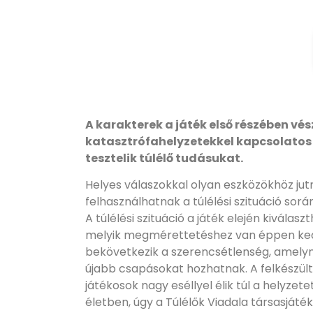
A karakterek a játék első részében vés
katasztrófahelyzetekkel kapcsolatos
tesztelik túlélő tudásukat.
Helyes válaszokkal olyan eszközökhöz ju
felhasználhatnak a túlélési szituáció sor
A túlélési szituáció a játék elején kiválas
melyik megmérettetéshez van éppen ked
bekövetkezik a szerencsétlenség, amelyn
újabb csapásokat hozhatnak. A felkészül
játékosok nagy eséllyel élik túl a helyzet
életben, úgy a Túlélők Viadala társasját