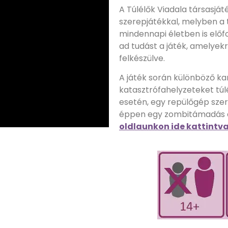
A Túlélők Viadala társasját
szerepjátékkal, melyben a 
mindennapi életben is előf
ad tudást a játék, amelye
felkészülve.
A játék során különböző ka
katasztrófahelyzeteket túlé
esetén, egy repülőgép sze
éppen egy zombitámadás 
oldlaunkon ide kattintva