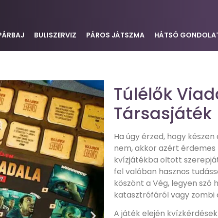
PÁRBAJ
BULISZERVIZ
PÁROS JÁTSZMA
HÁTSÓ GONDOLA
Túlélők Viad
Társasjáték
Ha úgy érzed, hogy készen 
nem, akkor azért érdemes k
kvízjátékba oltott szerepjá
fel valóban hasznos tudáss
köszönt a Vég, legyen szó 
katasztrófáról vagy zombi a
A játék elején kvízkérdése