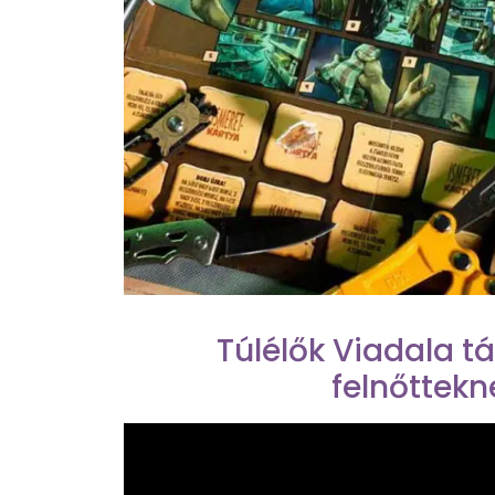
Túlélők Viadala t
felnőttekn