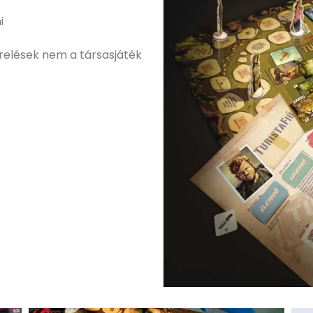
i
erelések nem a társasjáték