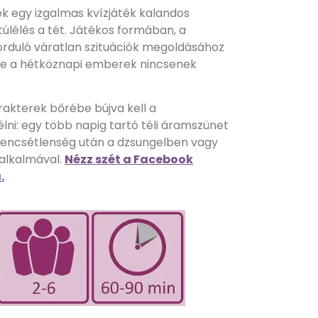
ék egy izgalmas kvízjáték kalandos
túlélés a tét. Játékos formában, a
orduló váratlan szituációk megoldásához
kre a hétköznapi emberek nincsenek
rakterek bőrébe bújva kell a
lni: egy több napig tartó téli áramszünet
rencsétlenség után a dzsungelben vagy
alkalmával.
Nézz szét a Facebook
.