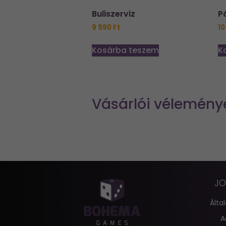
Buliszerviz
P
9 990
Ft
10
Kosárba teszem
K
Vásárlói vélemény
JO
Álta
A