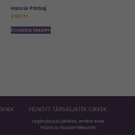
Hancúr Párbaj
9 990
Ft
Kosárba teszem
EKNEK:
FELNŐTT TÁRSASJÁTÉK CIKKEK:
Legénybúcsú játékok, amikre évek
múlva is visszaemlékeztek