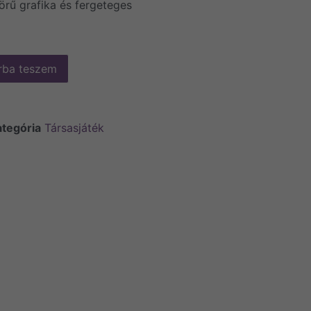
rű grafika és fergeteges
rba teszem
tegória
Társasjáték