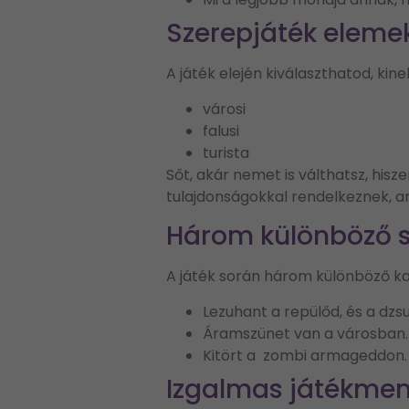
Szerepjáték eleme
A játék elején kiválaszthatod, kine
városi
falusi
turista
Sőt, akár nemet is válthatsz, his
tulajdonságokkal rendelkeznek, a
Három különböző s
A játék során három különböző k
Lezuhant a repülőd, és a dz
Áramszünet van a városban.
Kitört a zombi armageddon.
Izgalmas játékmen