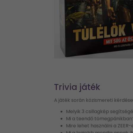
Trivia játék
A játék során közismereti kérdése
Melyik 3 csillagkép segítség
Mi a teendő tömegpánikban
Mire lehet használni a ZEER
Mi a legjobb mondja annak, 