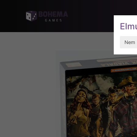
HANCÚR 
Elmú
Nem