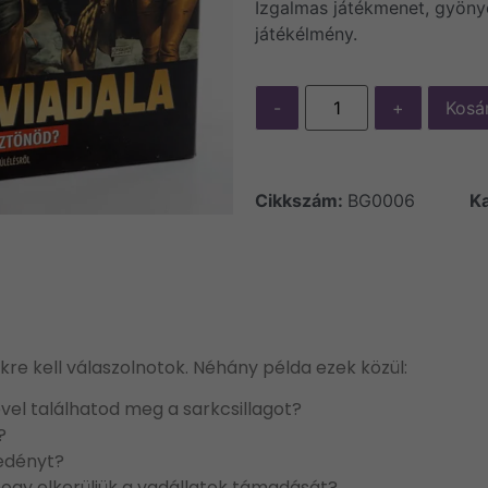
Izgalmas játékmenet, gyönyö
játékélmény.
-
+
Kosá
Cikkszám:
BG0006
Ka
kre kell válaszolnotok. Néhány példa ezek közül:
ével találhatod meg a sarkcsillagot?
?
-edényt?
hogy elkerüljük a vadállatok támadását?