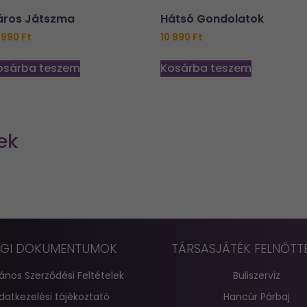
áros Játszma
Hátsó Gondolatok
 990
Ft
10 990
Ft
osárba teszem
Kosárba teszem
ek
GI DOKUMENTUMOK
TÁRSASJÁTÉK FELNŐTT
lános Szerződési Feltételek
Buliszerviz
datkezelési tájékoztató
Hancúr Párbaj