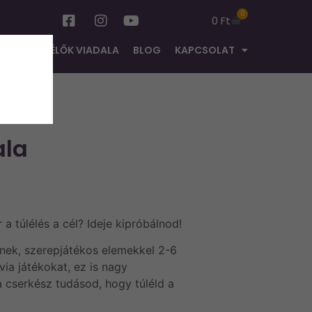
0
0
Ft
TOK
TÚLÉLŐK VIADALA
BLOG
KAPCSOLAT
ala
a túlélés a cél? Ideje kipróbálnod!
knek, szerepjátékos elemekkel 2-6
via játékokat, ez is nagy
 cserkész tudásod, hogy túléld a