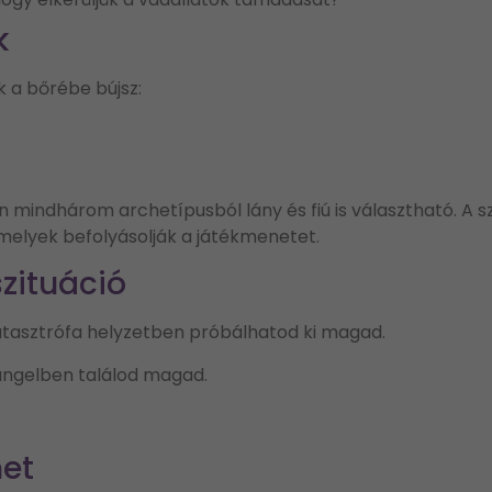
k
k a bőrébe bújsz:
zen mindhárom archetípusból lány és fiú is választható. 
melyek befolyásolják a játékmenetet.
zituáció
atasztrófa helyzetben próbálhatod ki magad.
sungelben találod magad.
et