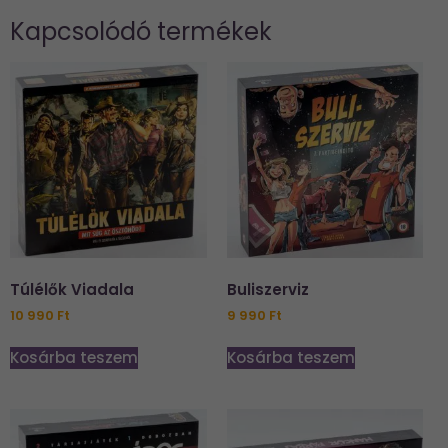
Kapcsolódó termékek
Túlélők Viadala
Buliszerviz
10 990
Ft
9 990
Ft
Kosárba teszem
Kosárba teszem