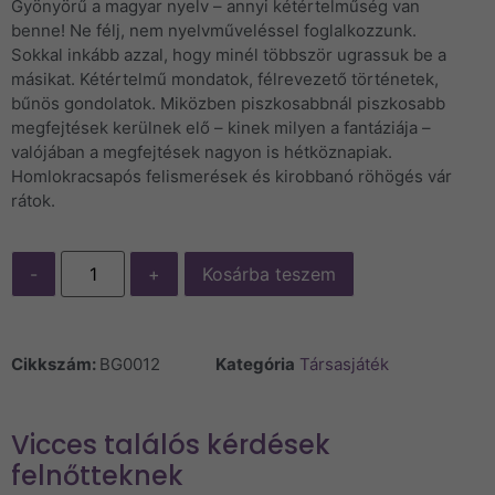
Gyönyörű a magyar nyelv – annyi kétértelműség van
benne! Ne félj, nem nyelvműveléssel foglalkozzunk.
Sokkal inkább azzal, hogy minél többször ugrassuk be a
másikat. Kétértelmű mondatok, félrevezető történetek,
bűnös gondolatok. Miközben piszkosabbnál piszkosabb
megfejtések kerülnek elő – kinek milyen a fantáziája –
valójában a megfejtések nagyon is hétköznapiak.
Homlokracsapós felismerések és kirobbanó röhögés vár
rátok.
-
+
Kosárba teszem
Cikkszám:
BG0012
Kategória
Társasjáték
Vicces találós kérdések
felnőtteknek