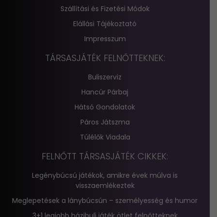
Szállítási és Fizetési Módok
Elállási Tájékoztató
Impresszum
TÁRSASJÁTÉK FELNŐTTEKNEK:
Buliszerviz
Hancúr Párbaj
Hátsó Gondolatok
Páros Játszma
Túlélők Viadala
FELNŐTT TÁRSASJÁTÉK CIKKEK:
Legénybúcsú játékok, amikre évek múlva is
visszaemlékeztek
Meglepetések a lánybúcsún – személyesség és humor
3+1 legjobb házibuli játék ötlet felnőtteknek