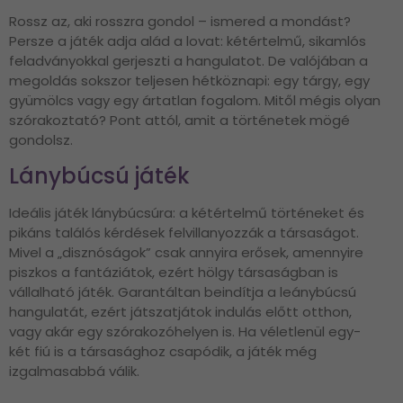
Rossz az, aki rosszra gondol – ismered a mondást?
Persze a játék adja alád a lovat: kétértelmű, sikamlós
feladványokkal gerjeszti a hangulatot. De valójában a
megoldás sokszor teljesen hétköznapi: egy tárgy, egy
gyümölcs vagy egy ártatlan fogalom. Mitől mégis olyan
szórakoztató? Pont attól, amit a történetek mögé
gondolsz.
Lánybúcsú játék
Ideális játék lánybúcsúra: a kétértelmű történeket és
pikáns találós kérdések felvillanyozzák a társaságot.
Mivel a „disznóságok” csak annyira erősek, amennyire
piszkos a fantáziátok, ezért hölgy társaságban is
vállalható játék. Garantáltan beindítja a leánybúcsú
hangulatát, ezért játszatjátok indulás előtt otthon,
vagy akár egy szórakozóhelyen is. Ha véletlenül egy-
két fiú is a társasághoz csapódik, a játék még
izgalmasabbá válik.