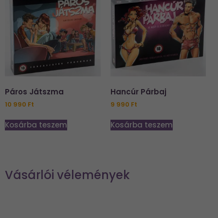
Páros Játszma
Hancúr Párbaj
10 990
Ft
9 990
Ft
Kosárba teszem
Kosárba teszem
Vásárlói vélemények