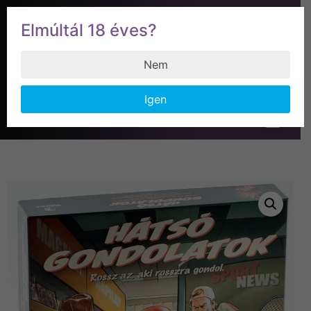
Elmúltál 18 éves?
0
0
Ft
Nem
Igen
0
0
Ft