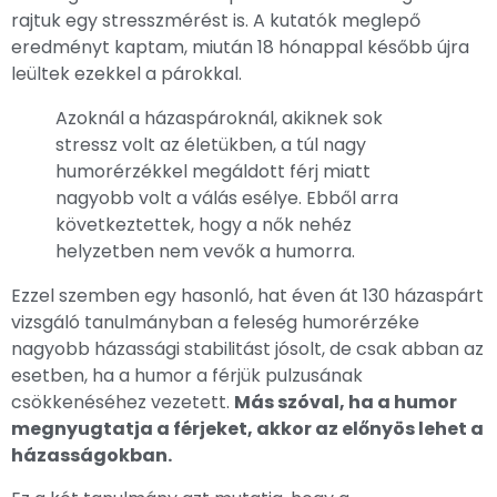
rajtuk egy stresszmérést is. A kutatók meglepő
eredményt kaptam, miután 18 hónappal később újra
leültek ezekkel a párokkal.
Azoknál a házaspároknál, akiknek sok
stressz volt az életükben, a túl nagy
humorérzékkel megáldott férj miatt
nagyobb volt a válás esélye. Ebből arra
következtettek, hogy a nők nehéz
helyzetben nem vevők a humorra.
Ezzel szemben egy hasonló, hat éven át 130 házaspárt
vizsgáló tanulmányban a feleség humorérzéke
nagyobb házassági stabilitást jósolt, de csak abban az
esetben, ha a humor a férjük pulzusának
csökkenéséhez vezetett.
Más szóval, ha a humor
megnyugtatja a férjeket, akkor az előnyös lehet a
házasságokban.