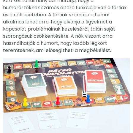
Ez a két tanulmány azt mutatja, hogy a
humorérzéknek számos eltérő funkciója van a férfiak
és a nők esetében. A férfiak számára a humor
alkalmas lehet arra, hogy elvonja a figyelmet a
kapcsolat problémáinak kezeléséről, talán saját
szorongásuk csökkentésére. A nők viszont arra
használhatják a humort, hogy lazább légkört
teremtsenek, ami elősegítheti a megbékélést.