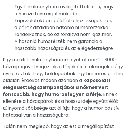
Egy tanulmányban rávilágítottak arra, hogy
a hosszú távú és jól működő
kapcsolatokban, például a házasságokban,
a párok általában hasonló humorérzékkel
rendelkeznek, de ez fordítva nem igaz már.
A hasonló humorérzék nem garancia a
hosszabb házasságra és az elégedettségre.
Egy másik tanulmányban, amelyet öt ország 3000
házaspárjával végeztek, a férjek és a feleségek is úgy
nyilatkoztak, hogy boldogabbak egy humoros partner
oldalán. Érdekes módon azonban a
kapcsolati
elégedettség szempontjából a nőknek volt
fontosabb, hogy humoros legyen a férje
. Ennek
ellenére a házaspárok és a hosszú ideje együtt élők
túlnyomó többsége azt állítja, hogy a humor pozitív
hatással van a házasságukra.
Talán nem meglepő, hogy az ezt a megállapítást