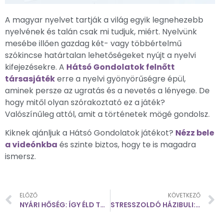
A magyar nyelvet tartják a világ egyik legnehezebb
nyelvének és talán csak mi tudjuk, miért. Nyelvünk
mesébe illően gazdag két- vagy többértelmű
szókincse határtalan lehetőségeket nyújt a nyelvi
kifejezésekre. A
Hátsó Gondolatok felnőtt
társasjáték
erre a nyelvi gyönyörűségre épül,
aminek persze az ugratás és a nevetés a lényege. De
hogy mitől olyan szórakoztató ez a játék?
Valószínűleg attól, amit a történetek mögé gondolsz.
Kiknek ajánljuk a Hátsó Gondolatok játékot?
Nézz bele
a videónkba
és szinte biztos, hogy te is magadra
ismersz.
ELŐZŐ
KÖVETKEZŐ
NYÁRI HŐSÉG: ÍGY ÉLD TÚL LÉGKONDI NÉLKÜL
STRESSZOLDÓ HÁZIBULI: A LEGJOBB, AMIT TEHETSZ A JÓLÉTEDÉRT