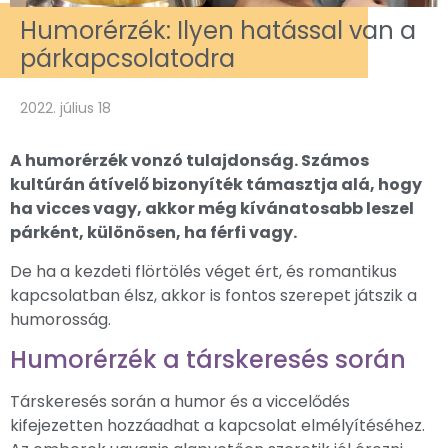
Humorérzék: Ilyen hatással van a
párkapcsolatodra
2022. július 18
A humorérzék vonzó tulajdonság. Számos
kultúrán átívelő bizonyíték támasztja alá, hogy
ha vicces vagy, akkor még kívánatosabb leszel
párként, különösen, ha férfi vagy.
De ha a kezdeti flörtölés véget ért, és romantikus
kapcsolatban élsz, akkor is fontos szerepet játszik a
humorosság.
Humorérzék a társkeresés során
Társkeresés során a humor és a viccelődés
kifejezetten hozzáadhat a kapcsolat elmélyítéséhez.