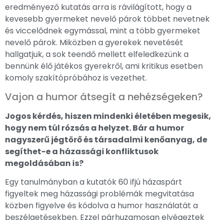
eredményező kutatás arra is rávilágított, hogy a
kevesebb gyermeket nevelő párok többet nevetnek
és viccelődnek egymással, mint a több gyermeket
nevelő párok. Miközben a gyerekek nevetését
hallgatjuk, a sok teendő mellett elfeledkezünk a
bennünk élő játékos gyerekről, ami kritikus esetben
komoly szakítópróbához is vezethet.
Vajon a humor átsegít a nehézségeken?
Jogos kérdés, hiszen mindenki életében megesik,
hogy nem túl rózsás a helyzet. Bár a humor
nagyszerű jégtörő és társadalmi kenőanyag, de
segíthet-e a házassági konfliktusok
megoldásában is?
Egy tanulmányban a kutatók 60 ifjú házaspárt
figyeltek meg házassági problémák megvitatása
közben figyelve és kódolva a humor használatát a
beszélgetésekben. Ezzel párhuzamosan elvégeztek