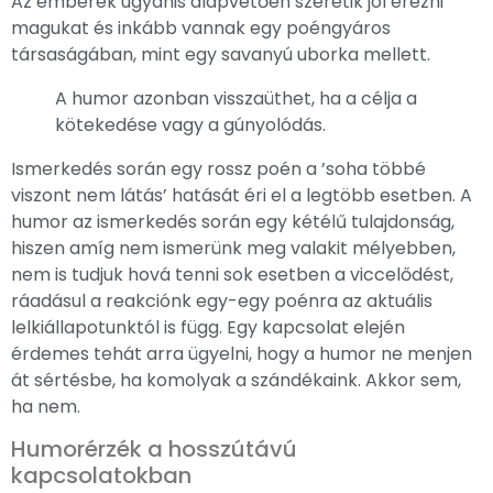
Az emberek ugyanis alapvetően szeretik jól érezni
magukat és inkább vannak egy poéngyáros
társaságában, mint egy savanyú uborka mellett.
A humor azonban visszaüthet, ha a célja a
kötekedése vagy a gúnyolódás.
Ismerkedés során egy rossz poén a ’soha többé
viszont nem látás’ hatását éri el a legtöbb esetben. A
humor az ismerkedés során egy kétélű tulajdonság,
hiszen amíg nem ismerünk meg valakit mélyebben,
nem is tudjuk hová tenni sok esetben a viccelődést,
ráadásul a reakciónk egy-egy poénra az aktuális
lelkiállapotunktól is függ. Egy kapcsolat elején
érdemes tehát arra ügyelni, hogy a humor ne menjen
át sértésbe, ha komolyak a szándékaink. Akkor sem,
ha nem.
Humorérzék a hosszútávú
kapcsolatokban