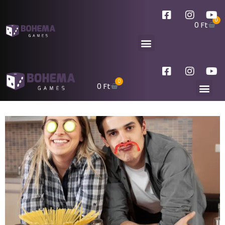
0
0
Ft
0
0
Ft