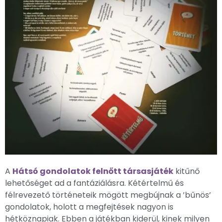
A
Hátsó gondolatok felnőtt társasjáték
kitűnő
lehetőséget ad a fantáziálásra. Kétértelmű és
félrevezető történeteik mögött megbújnak a ’bűnös’
gondolatok, holott a megfejtések nagyon is
hétköznapiak. Ebben a játékban kiderül, kinek milyen