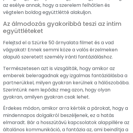
az esélye annak, hogy a szerelem felhőtlen és
végtelen boldog együttlétté alakuljon.
Az álmodozás gyakoribbá teszi az intim
együttléteket
Felejtsd el a Szürke 50 árnyalata filmet és a vad
vágyakat! Ennek semmi köze a valós érzelmeken
alapuló szeretett személy iránti fantáziáláshoz.
Természetesen azt is vizsgálták, hogy amikor az
emberek beleragadnak egy izgalmas fantáziálásba a
partnerükkel, milyen gyakran kerülnek a hálószobába.
Szerintünk nem lepődsz meg azon, hogy olyan
gyakran, amilyen gyakran csak lehet.
Érdekes módon, amikor arra kérték a párokat, hogy a
mindennapos dolgaikról beszéljenek, ez a hatás
elmaradt. Bár a hosszútávú kapcsolatok alappillére az
általános kommunikáció, a fantázia az, ami beindítja a