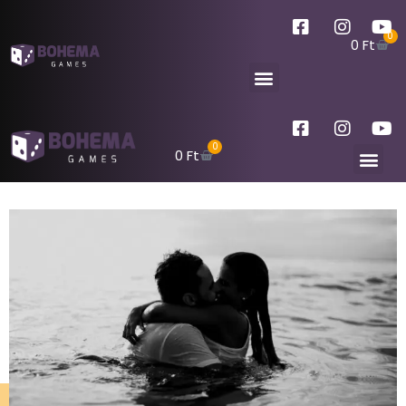
0
0
Ft
0
0
Ft