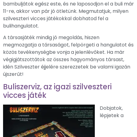
bambuljátok egész este, és ne laposodjon el a buli már
11-re, akkor van pár jó ötletünk. Megmutatjuk, milyen
szilveszteri vicces játékokkal dobhatod fel a
bulihangulatot.
A társasjáték mindig jó megoldás, hiszen
megmozgatja a társaságot, felpörgeti a hangulatot és
közös tevékenységbe vonja a jelenlévőket. Ha már
végigjátszottátok az összes hagyományos társast,
idén Szilveszter éjjelére szerezzetek be valami igazán
újszerűt!
Buliszerviz, az igazi szilveszteri
vicces játék
Dobjatok,
lépjetek a