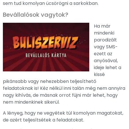
sem tud komolyan ücsörögni a sarkokban.
Bevállalósok vagytok?
Ha már
mindenki
parodizált
vagy SMS-
ezett az
anyósával,
ideje lehet a
kissé
pikánsabb vagy nehezebben teljesíthető
feladatoknak is! Kéz nélkül inni talán még nem annyira
nagy kihívás, de másnak orrot fújni már lehet, hogy
nem mindenkinek sikerül.
A lényeg, hogy ne vegyétek túl komolyan magatokat,
de azért teljesítsétek a feladatokat.