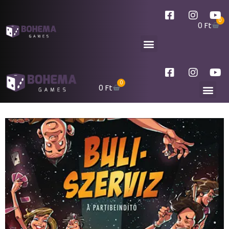
0
0
Ft
0
0
Ft