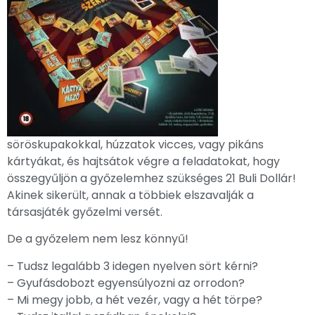
söröskupakokkal, húzzatok vicces, vagy pikáns
kártyákat, és hajtsátok végre a feladatokat, hogy
összegyűljön a győzelemhez szükséges 21 Buli Dollár!
Akinek sikerült, annak a többiek elszavalják a
társasjáték győzelmi versét.
De a győzelem nem lesz könnyű!
– Tudsz legalább 3 idegen nyelven sört kérni?
– Gyufásdobozt egyensúlyozni az orrodon?
– Mi megy jobb, a hét vezér, vagy a hét törpe?