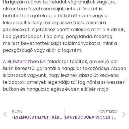
Ha igazán rutinos bulifeladat végrehajtók vagytok,
akkor természetesen saját nehezítéseket is
betehettek a játékba, a bekötött szem vagy a
lekapcsolt villany mindig össze tudja zavarni a
játékosokat. A játékhoz adott kellékek, mint a 4 db lufi,
1 db gyufásdoboz, 1 db ping-pong labda, madzag
mellett bevethettek saját találmányokat is, mint a
pezsgősdugó vagy akár a fogkrém.
A
Buliszervizben
84 feladatot találtok, amivel jó pár
bulin keresztül garantál a hangulat fokozódása. Abban
is biztosak vagyunk, hogy lesznek abszolút kedvenc
feladatok, amelyek legendája túl fog nőni a szilveszteri
bulikon és hangulata egész évben elkísér majd!
ELŐZŐ
KÖVETKEZŐ
FESZENGÉS HELYETT KÉRDÉSEK HOGY MEGISMERD A MÁSIKAT
LÁNYBÚCSÚRA VICCES JÁTÉK