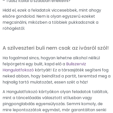
– Tudsz itallal a szádban énekelni?
Hidd el, ezek a feladatok viccesebbek, mint ahogy
elsőre gondolod. Nem is olyan egyszerű ezeket
megcsinálni, miközben a többiek pukkadoznak a
röhögéstől.
A szilveszteri buli nem csak az ivásról szól!
Ha fogalmad sincs, hogyan lehetne alkohol nélkül
felpörgetni egy bulit, kapd elő a
Buliszerviz
Hangulatfokozó
kártyáit! Ez a társasjáték segíteni fog
neked abban, hogy beindítsd a partit, teremtsd meg a
hajnalig tartó mulatozást, essen szét a ház!
A Hangulatfokozó kártyákon olyan feladatok találtok,
mint a táncelőadás választott stílusban vagy
pingponglabdás egyensúlyozás. Semmi komoly, de
mire lepontozzátok egymást, már garantáltan senki