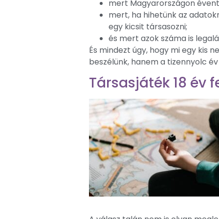
mert Magyarországon évente 
mert, ha hihetünk az adatok
egy kicsit társasozni;
és mert azok száma is legal
És mindezt úgy, hogy mi egy kis
beszélünk, hanem a tizennyolc év f
Társasjáték 18 év f