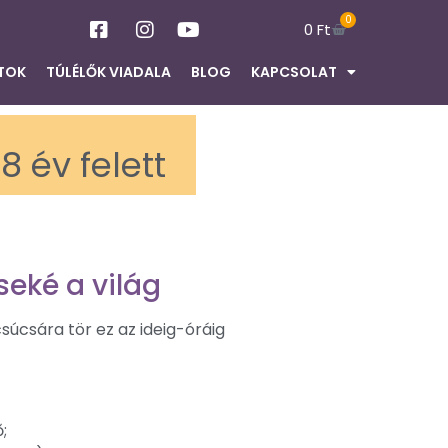
0
0
Ft
TOK
TÚLÉLŐK VIADALA
BLOG
KAPCSOLAT
8 év felett
seké a világ
súcsára tör ez az ideig-óráig
;