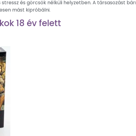
s stressz és görcsök nélküli helyzetben. A társasozást bá
jesen mást kipróbálni.
kok 18 év felett