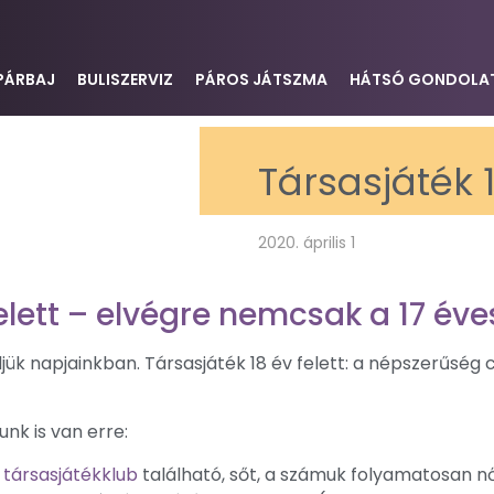
PÁRBAJ
BULISZERVIZ
PÁROS JÁTSZMA
HÁTSÓ GONDOLA
Társasjáték 1
2020. április 1
elett – elvégre nemcsak a 17 éve
jük napjainkban. Társasjáték 18 év felett: a népszerűség c
nk is van erre:
g
társasjátékklub
található, sőt, a számuk folyamatosan nő