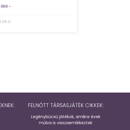
ÁBB »
.08.21.
EKNEK:
FELNŐTT TÁRSASJÁTÉK CIKKEK:
Legénybúcsú játékok, amikre évek
múlva is visszaemlékeztek