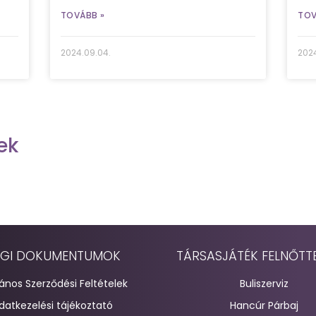
TOVÁBB »
TOV
2024.09.04.
2024
ek
GI DOKUMENTUMOK
TÁRSASJÁTÉK FELNŐTT
lános Szerződési Feltételek
Buliszerviz
datkezelési tájékoztató
Hancúr Párbaj