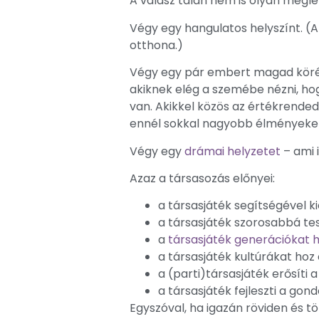
A válasz talán nem is olyan megle
Végy egy hangulatos helyszínt. (
otthona.)
Végy egy pár embert magad köré. 
akiknek elég a szemébe nézni, ho
van. Akikkel közös az értékrended
ennél sokkal nagyobb élményeke
Végy egy
drámai helyzetet
– ami 
Azaz a társasozás előnyei:
a társasjáték segítségével ki
a társasjáték szorosabbá tes
a
társasjáték generációkat 
a társasjáték kultúrákat hoz 
a (parti)társasjáték erősíti 
a társasjáték fejleszti a gon
Egyszóval, ha igazán röviden és 