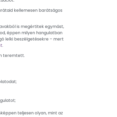
uációt.
barátaid kellemesen barátságos
avakból is megértitek egymást,
udod, éppen milyen hangulatban
ágó lelki beszélgetésekre – mert
t
.
n teremtett.
latodat;
ngulatot;
képpen teljesen olyan, mint az