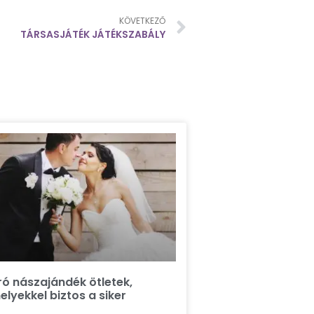
KÖVETKEZŐ
TÁRSASJÁTÉK JÁTÉKSZABÁLY
ró nászajándék ötletek,
lyekkel biztos a siker