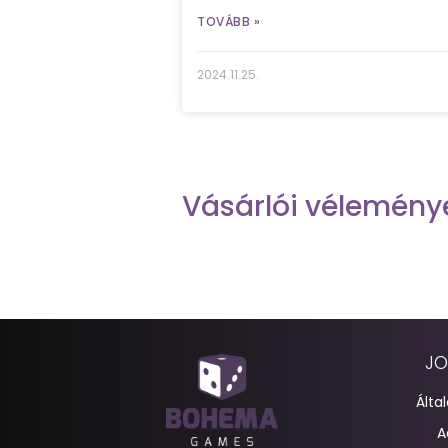
TOVÁBB »
2024.11.25.
Vásárlói vélemény
JO
Álta
A