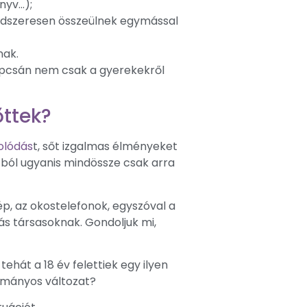
nyv…);
rendszeresen összeülnek egymással
nak.
apcsán nem csak a gyerekekről
őttek?
olódás
t, sőt izgalmas élményeket
tból ugyanis mindössze csak arra
p, az okostelefonok, egyszóval a
lás társasoknak. Gondoljuk mi,
tehát a 18 év felettiek egy ilyen
ományos változat?