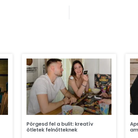
Pörgesd fel a bulit: kreatív
Ap
ötletek felnőtteknek
ame