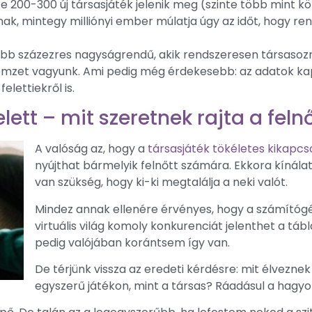
200-300 új társasjáték jelenik meg (szinte több mint kö
nak, mintegy milliónyi ember múlatja úgy az időt, hogy 
ább százezres nagyságrendű, akik rendszeresen társasoz
 nemzet vagyunk. Ami pedig még érdekesebb: az adatok k
elettiekről is.
elett – mit szeretnek rajta a feln
A valóság az, hogy a
társasjáték tökéletes kikapcs
nyújthat bármelyik felnőtt számára. Ekkora kínála
van szükség, hogy ki-ki megtalálja a neki valót.
Mindez annak ellenére érvényes, hogy a számítógé
virtuális világ komoly konkurenciát jelenthet a táb
pedig valójában korántsem így van.
De térjünk vissza az eredeti kérdésre: mit élveznek 
egyszerű játékon, mint a társas? Ráadásul a hagy