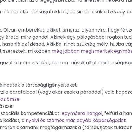
pő. De talán az a legegyszerűbb, ha lefestem neked a szit
Ami lehet akár társasjátékklub, de simán csak a te vagy 
Olyan embereket, akiket ismersz, olyannyira, hogy félsz
gy érezd, mire gondol. Akinek egy pislogásából rögtön t
, hasonló az ízlésed. Akikkel nincs szükség mély, húsba v
t szereztek, miközben
még jobban megismeritek egymás
igazából nem is valódi, hanem mások által mesterségese
élhetitek a társasági igényeiteket;
zi a barátaiddal (vagy akár csak a pároddal) való kapcso
hoz össze
;
össze;
a szociális kompetenciákat:
egymásra hangol
, felfűti a ha
dolkodást, a
nyelvi és számos más egyéb képességedet
.
tömören akarnánk megfogalmazni: a (társas)játék tulajdon