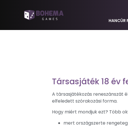
HANCÚR 
Társasjáték 18 év f
A társasjátékozás reneszánszát él
elfeledett szórakozási forma.
Hogy miért mondjuk ezt? Több oku
mert országszerte rengete