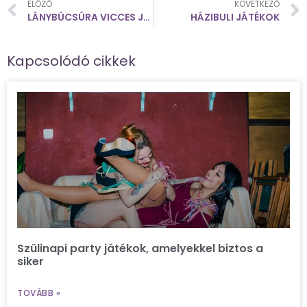
ELŐZŐ
KÖVETKEZŐ
LÁNYBÚCSÚRA VICCES JÁTÉK
HÁZIBULI JÁTÉKOK
Kapcsolódó cikkek
Szülinapi party játékok, amelyekkel biztos a
siker
TOVÁBB »