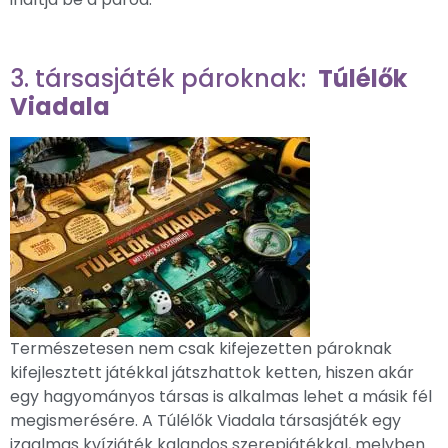
3. társasjáték pároknak:
Túlélők
Viadala
Természetesen nem csak kifejezetten pároknak
kifejlesztett játékkal játszhattok ketten, hiszen akár
egy hagyományos társas is alkalmas lehet a másik fél
megismerésére. A Túlélők Viadala társasjáték egy
izgalmas kvízjáték kalandos szerepjátékkal, melyben