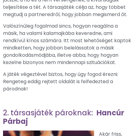
teljesítése a tét. A társasjáték célja az, hogy többet
megtudj a partneredről, hogy jobban megismerd őt.
Valószínűleg fogalmad sincs, hogyan reagálna a
másik, ha valami kalamajkába keveredne, ami
rendkívül kínos számára. Itt most lehetőséget kaptok
mindketten, hogy jobban belelássatok a másik
gondolkodásmódjába, illetve abba, hogy hogyan
kezelne bizonyos nem mindennapi szituációkat.
A játék végeztével biztos, hogy úgy fogod érezni:
Rengeteg eddig rejtett oldalát is felfedezted a
párodnak!
2. társasjáték pároknak:
Hancúr
Párbaj
Akár friss,