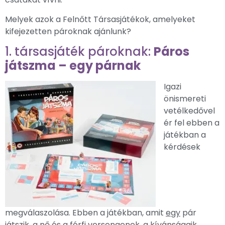
Melyek azok a Felnőtt Társasjátékok, amelyeket
kifejezetten pároknak ajánlunk?
1. társasjáték pároknak:
Páros
játszma – egy párnak
Igazi
önismereti
vetélkedővel
ér fel ebben a
játékban a
kérdések
megválaszolása. Ebben a játékban, amit
egy
pár
játszik, a nő és a férfi versengenek, a kívánságaik