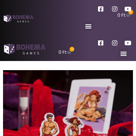
0
0
Ft
0
0
Ft