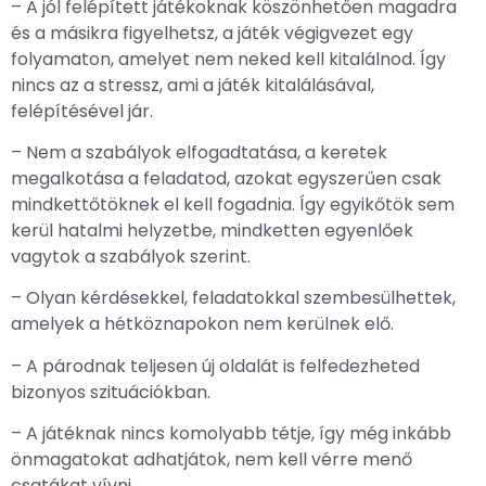
– A jól felépített játékoknak köszönhetően magadra
és a másikra figyelhetsz, a játék végigvezet egy
folyamaton, amelyet nem neked kell kitalálnod. Így
nincs az a stressz, ami a játék kitalálásával,
felépítésével jár.
– Nem a szabályok elfogadtatása, a keretek
megalkotása a feladatod, azokat egyszerűen csak
mindkettőtöknek el kell fogadnia. Így egyikőtök sem
kerül hatalmi helyzetbe, mindketten egyenlőek
vagytok a szabályok szerint.
– Olyan kérdésekkel, feladatokkal szembesülhettek,
amelyek a hétköznapokon nem kerülnek elő.
– A párodnak teljesen új oldalát is felfedezheted
bizonyos szituációkban.
– A játéknak nincs komolyabb tétje, így még inkább
önmagatokat adhatjátok, nem kell vérre menő
csatákat vívni.