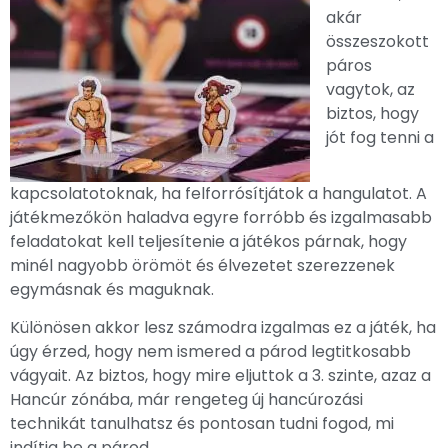
akár
összeszokott
páros
vagytok, az
biztos, hogy
jót fog tenni a
kapcsolatotoknak, ha felforrósítjátok a hangulatot. A
játékmezőkön haladva egyre forróbb és izgalmasabb
feladatokat kell teljesítenie a játékos párnak, hogy
minél nagyobb örömöt és élvezetet szerezzenek
egymásnak és maguknak.
Különösen akkor lesz számodra izgalmas ez a játék, ha
úgy érzed, hogy nem ismered a párod legtitkosabb
vágyait. Az biztos, hogy mire eljuttok a 3. szinte, azaz a
Hancúr zónába, már rengeteg új hancúrozási
technikát tanulhatsz és pontosan tudni fogod, mi
indítja be a párod.