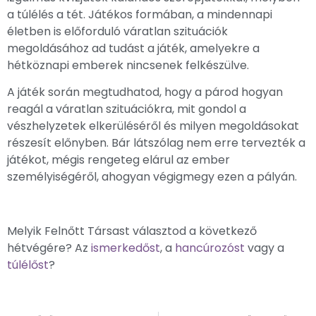
a túlélés a tét. Játékos formában, a mindennapi
életben is előforduló váratlan szituációk
megoldásához ad tudást a játék, amelyekre a
hétköznapi emberek nincsenek felkészülve.
A játék során megtudhatod, hogy a párod hogyan
reagál a váratlan szituációkra, mit gondol a
vészhelyzetek elkerüléséről és milyen megoldásokat
részesít előnyben. Bár látszólag nem erre tervezték a
játékot, mégis rengeteg elárul az ember
személyiségéről, ahogyan végigmegy ezen a pályán.
Melyik Felnőtt Társast választod a következő
hétvégére? Az
ismerkedőst
, a
hancúrozóst
vagy a
túlélőst
?