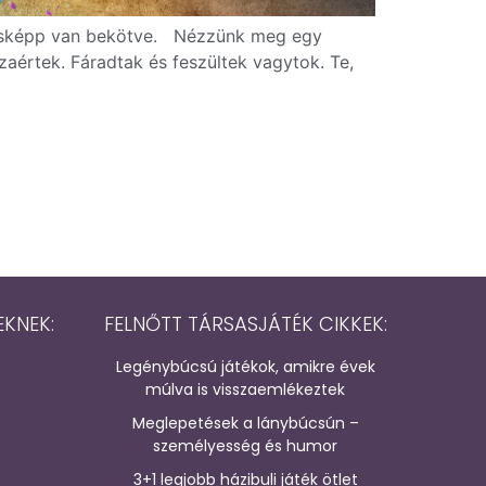
y másképp van bekötve. Nézzünk meg egy
aértek. Fáradtak és feszültek vagytok. Te,
EKNEK:
FELNŐTT TÁRSASJÁTÉK CIKKEK:
Legénybúcsú játékok, amikre évek
múlva is visszaemlékeztek
Meglepetések a lánybúcsún –
személyesség és humor
3+1 legjobb házibuli játék ötlet