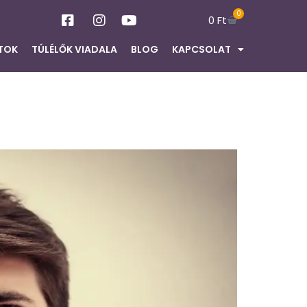
0
0
Ft
TOK
TÚLÉLŐK VIADALA
BLOG
KAPCSOLAT