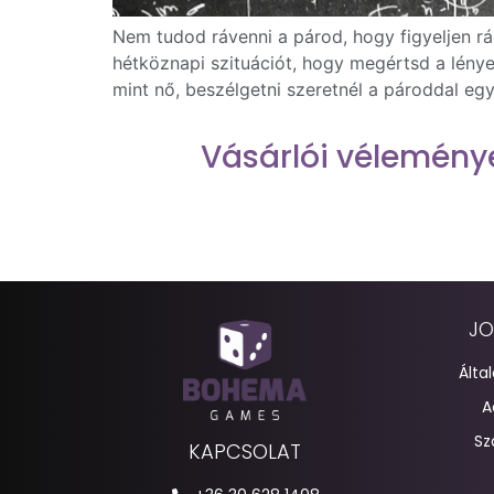
Nem tudod rávenni a párod, hogy figyeljen r
hétköznapi szituációt, hogy megértsd a lénye
mint nő, beszélgetni szeretnél a pároddal eg
Vásárlói vélemény
JO
Álta
A
Sz
KAPCSOLAT