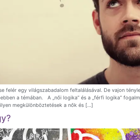
se felér egy világszabadalom feltalálásával. De vajon tény
ben a témában. A „női logika” és a „férfi logika” fogalma
ilyen megkülönböztetések a nők és […]
gy?