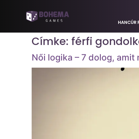
HANCÚR 
Címke:
férfi gondol
Női logika – 7 dolog, amit