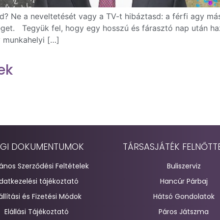
ád? Ne a neveltetését vagy a TV-t hibáztasd: a férfi ag
get. Tegyük fel, hogy egy hosszú és fárasztó nap után haz
y munkahelyi […]
ek
GI DOKUMENTUMOK
TÁRSASJÁTÉK FELNŐTT
lános Szerződési Feltételek
Buliszerviz
datkezelési tájékoztató
Hancúr Párbaj
állítási és Fizetési Módok
Hátsó Gondolatok
Elállási Tájékoztató
Páros Játszma