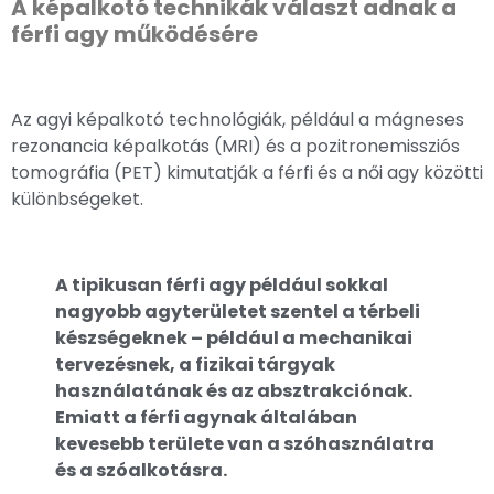
A képalkotó technikák választ adnak a
férfi agy működésére
Az agyi képalkotó technológiák, például a mágneses
rezonancia képalkotás (MRI) és a pozitronemissziós
tomográfia (PET) kimutatják a férfi és a női agy közötti
különbségeket.
A tipikusan férfi agy például sokkal
nagyobb agyterületet szentel a térbeli
készségeknek – például a mechanikai
tervezésnek, a fizikai tárgyak
használatának és az absztrakciónak.
Emiatt a férfi agynak általában
kevesebb területe van a szóhasználatra
és a szóalkotásra.