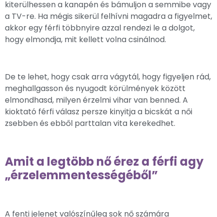
kiterülhessen a kanapén és bámuljon a semmibe vagy
a TV-re. Ha mégis sikerül felhívni magadra a figyelmet,
akkor egy férfi többnyire azzal rendezi le a dolgot,
hogy elmondja, mit kellett volna csinálnod.
De te lehet, hogy csak arra vágytál, hogy figyeljen rád,
meghallgasson és nyugodt körülmények között
elmondhasd, milyen érzelmi vihar van benned. A
kioktató férfi válasz persze kinyitja a bicskát a női
zsebben és ebből parttalan vita kerekedhet.
Amit a legtöbb nő érez a férfi agy
„érzelemmentességéből”
A fenti jelenet valószínűleg sok nő számára