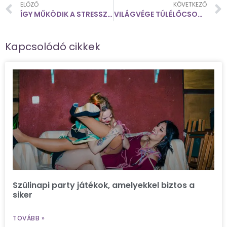
ELŐZŐ
KÖVETKEZŐ
ÍGY MŰKÖDIK A STRESSZREAKCIÓ
VILÁGVÉGE TÚLÉLŐCSOMAG: 7+1 HASZNOS KÜTYÜ
Kapcsolódó cikkek
Szülinapi party játékok, amelyekkel biztos a
siker
TOVÁBB »