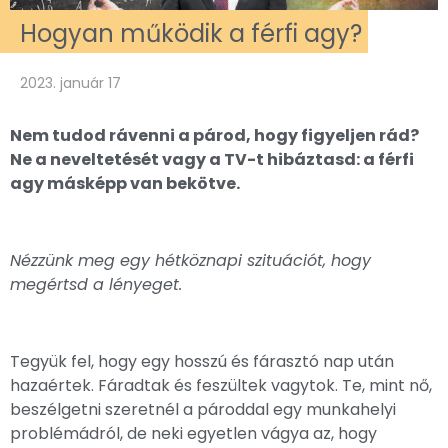
Hogyan működik a férfi agy?
2023. január 17
Nem tudod rávenni a párod, hogy figyeljen rád?
Ne a neveltetését vagy a TV-t hibáztasd: a férfi
agy másképp van bekötve.
Nézzünk meg egy hétköznapi szituációt, hogy
megértsd a lényeget.
Tegyük fel, hogy egy hosszú és fárasztó nap után
hazaértek. Fáradtak és feszültek vagytok. Te, mint nő,
beszélgetni szeretnél a pároddal egy munkahelyi
problémádról, de neki egyetlen vágya az, hogy