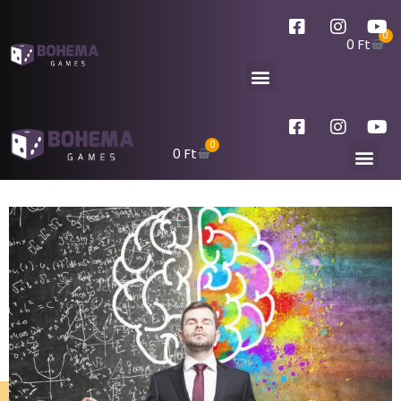
0
0
Ft
0
0
Ft