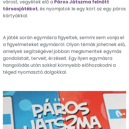
várost, vegyétek elő a
Páros Játszma felnőtt
társasjátékot
, és nyomjatok le egy kört az egy páros
kártyákkal.
A játék során egymásra figyeltek, semmi sem vonja el
a figyelmeteket egymásról. Olyan témák jöhetnek elő,
amelyek segítségével jobban megismeritek egymás
gondolatait, terveit, érzéseit. Egy ilyen egymásra
hangolódás után sokkal könnyebb előhozakodni a
téged nyomasztó dolgokkal.