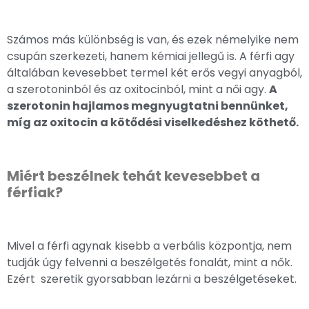
Számos más különbség is van, és ezek némelyike nem
csupán szerkezeti, hanem kémiai jellegű is. A férfi agy
általában kevesebbet termel két erős vegyi anyagból,
a szerotoninból és az oxitocinból, mint a női agy.
A
szerotonin hajlamos megnyugtatni bennünket,
míg az oxitocin a kötődési viselkedéshez köthető.
Miért beszélnek
tehát
kevesebbet a
férfiak?
Mivel a férfi agynak kisebb a verbális központja, nem
tudják úgy felvenni a beszélgetés fonalát, mint a nők.
Ezért szeretik gyorsabban lezárni a beszélgetéseket.