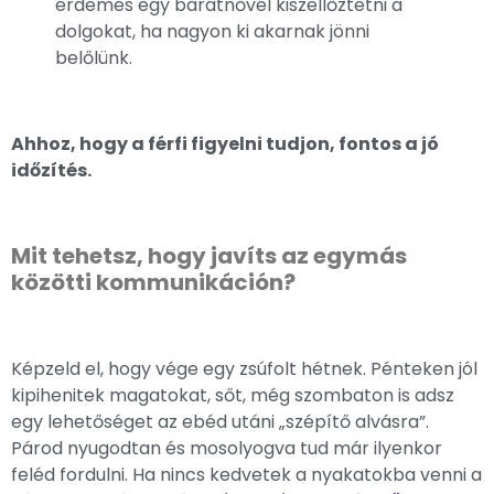
érdemes egy barátnővel kiszellőztetni a
dolgokat, ha nagyon ki akarnak jönni
belőlünk.
Ahhoz, hogy a férfi figyelni tudjon, fontos a jó
időzítés.
Mit tehetsz, hogy javíts az egymás
közötti kommunikáción?
Képzeld el, hogy vége egy zsúfolt hétnek. Pénteken jól
kipihenitek magatokat, sőt, még szombaton is adsz
egy lehetőséget az ebéd utáni „szépítő alvásra”.
Párod nyugodtan és mosolyogva tud már ilyenkor
feléd fordulni. Ha nincs kedvetek a nyakatokba venni a