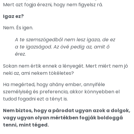
Mert azt fogja érezni, hogy nem figyelsz rá.
Igaz ez?
Nem. És igen.
A te szemszögedből nem lesz igaza, de ez
a te igazságod. Az övé pedig az, amit ő
érez.
Sokan nem értik ennek a lényegét. Mert miért nem jó
neki az, ami nekem tökéletes?
Ha megérted, hogy ahány ember, annyiféle
személyiség és preferencia, akkor könnyebben el
tudod fogadni ezt a tényt is.
Nem biztos, hogy a párodat ugyan azok a dolgok,
vagy ugyan olyan mértékben fogják boldoggá
tenni, mint téged.