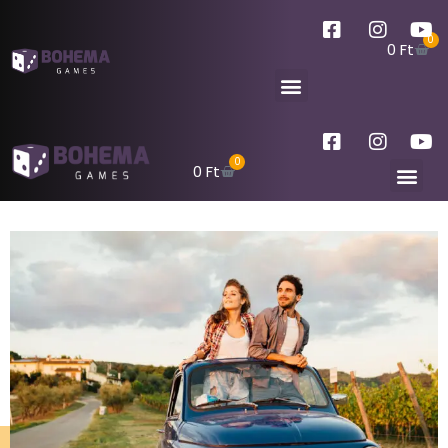
0
0
Ft
0
0
Ft