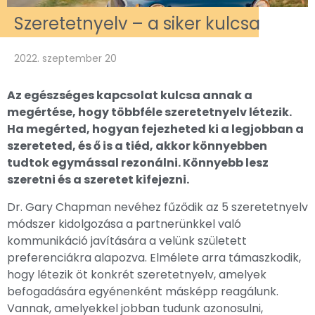
Szeretetnyelv – a siker kulcsa
2022. szeptember 20
Az egészséges kapcsolat kulcsa annak a
megértése, hogy többféle szeretetnyelv létezik.
Ha megérted, hogyan fejezheted ki a legjobban a
szereteted, és ő is a tiéd, akkor könnyebben
tudtok egymással rezonálni. Könnyebb lesz
szeretni és a szeretet kifejezni.
Dr. Gary Chapman nevéhez fűződik az 5 szeretetnyelv
módszer kidolgozása a partnerünkkel való
kommunikáció javítására a velünk született
preferenciákra alapozva. Elmélete arra támaszkodik,
hogy létezik öt konkrét szeretetnyelv, amelyek
befogadására egyénenként másképp reagálunk.
Vannak, amelyekkel jobban tudunk azonosulni,