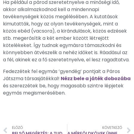
Ha például a párod szeretetnyelve a minőségi idő,
akkor alkalmazkodnod kell a mindennapi
tevékenységek közös megélésében. A kutatások
kimutatták, hogy az olyan tevékenységek, mint a
közös ebéd (vacsora), a kirándulások, közös edzések
stb. megerősítik a két ember között létrejött
kötelékeket. Így tudnak egymásra támaszkodni és
könnyebben átvészelik a nehéz időket is. Ráadásul az
a fél, akinek ez a fő szeretetnyelve, el lesz ragadtatva.
Fedezzétek fel egymás ’gyendég’ pontjait a Páros
Játszma társasjátékkal!
Nézz bele a játék dobozába
és szerezzétek be, hogy magasabb szintre lépjetek
egymás megismerésében.
ELŐZŐ
KÖVETKEZŐ
BELSŐ MEGÉRZÉS: A TUDATALATTI ÉRZÉKELÉS ALAPJAI
A MÉRFÖLDKÖVEK ÜNNEPLÉSE: ÉLMÉNYDÚS ÉS EGÉSZSÉGES