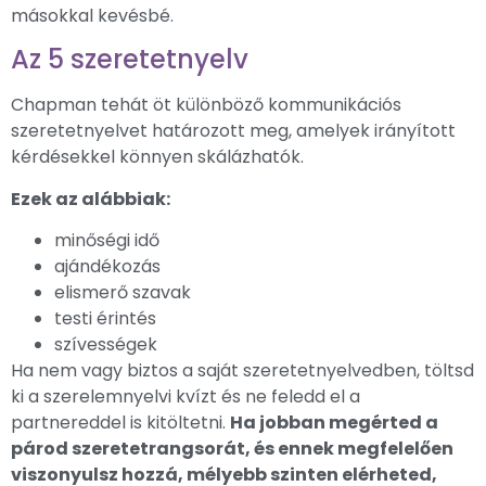
másokkal kevésbé.
Az 5 szeretetnyelv
Chapman tehát öt különböző kommunikációs
szeretetnyelvet határozott meg, amelyek irányított
kérdésekkel könnyen skálázhatók.
Ezek az alábbiak:
minőségi idő
ajándékozás
elismerő szavak
testi érintés
szívességek
Ha nem vagy biztos a saját szeretetnyelvedben, töltsd
ki a szerelemnyelvi kvízt és ne feledd el a
partnereddel is kitöltetni.
Ha jobban megérted a
párod szeretetrangsorát, és ennek megfelelően
viszonyulsz hozzá, mélyebb szinten elérheted,