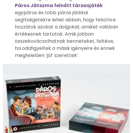
Páros Játszma felnőtt társasjáték
egypáros és több páros játékai
segítségetekre lehet abban, hogy felszínre
hozzátok azokat a dolgokat, amiket valóban
értékesnek tartotok. Amik jobban
összekovácsolhatnak benneteket, feltéve,
ha odafigyeltek a másik igényeire és ennek
megfelelően ’jól’ szerettek’.