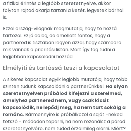
a fizikai érintés a legfőbb szeretetnyelve, akkor
folyton rajtad akarja tartani a kezét, legyetek bárhol
is.
Ezzel ország-világnak megmutatja, hogy te hozzá
tartozol. Ez jó dolog, de emellett fontos, hogy a
partnered is tisztában legyen azzal, hogy számodra
mik vannak a prioritási listán. Mert így fog tudni a
legjobban kapcsolódni hozzád.
Elmélyíti és tartóssá teszi a kapcsolatot
A sikeres kapcsolat egyik legjobb mutatója, hogy több
szinten tudunk kapcsolódni a partnerünkkel.
Ha olyan
szeretetnyelven próbálod kifejezni a szerelmed,
amelyhez partnered nem, vagy csak kicsit
kapcsolódik, ne lepődj meg, ha nem tart sokáig a
románc.
Bármennyire is próbálkozol a saját -neked
tetsző – módodon teperni, ha nem rezonálsz a párod
szeretetnyelvére, nem tudod érzelmileg elérni. Miért?