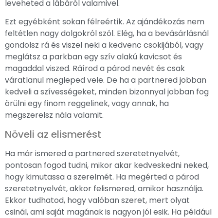
leveheted a lábáról valamivel.
Ezt egyébként sokan félreértik. Az ajándékozás nem
feltétlen nagy dolgokról szól. Elég, ha a bevásárlásnál
gondolsz rá és viszel neki a kedvenc csokijából, vagy
meglátsz a parkban egy szív alakú kavicsot és
magaddal viszed. Ráírod a párod nevét és csak
váratlanul megleped vele. De ha a partnered jobban
kedveli a szívességeket, minden bizonnyal jobban fog
örülni egy finom reggelinek, vagy annak, ha
megszerelsz nála valamit.
Növeli az elismerést
Ha már ismered a partnered szeretetnyelvét,
pontosan fogod tudni, mikor akar kedveskedni neked,
hogy kimutassa a szerelmét. Ha megérted a párod
szeretetnyelvét, akkor felismered, amikor használja.
Ekkor tudhatod, hogy valóban szeret, mert olyat
csinál, ami saját magának is nagyon jól esik. Ha például