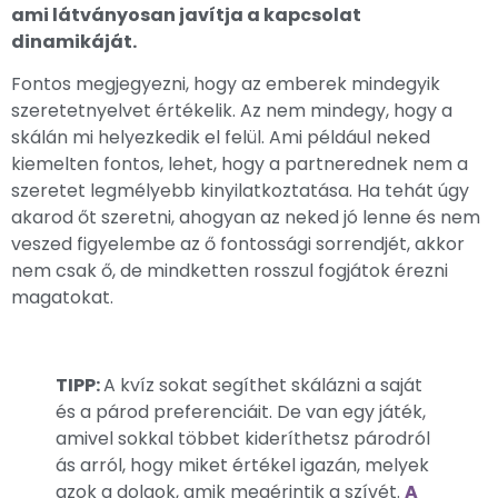
ami látványosan javítja a kapcsolat
dinamikáját.
Fontos megjegyezni, hogy az emberek mindegyik
szeretetnyelvet értékelik. Az nem mindegy, hogy a
skálán mi helyezkedik el felül. Ami például neked
kiemelten fontos, lehet, hogy a partnerednek nem a
szeretet legmélyebb kinyilatkoztatása. Ha tehát úgy
akarod őt szeretni, ahogyan az neked jó lenne és nem
veszed figyelembe az ő fontossági sorrendjét, akkor
nem csak ő, de mindketten rosszul fogjátok érezni
magatokat.
TIPP:
A kvíz sokat segíthet skálázni a saját
és a párod preferenciáit. De van egy játék,
amivel sokkal többet kideríthetsz párodról
ás arról, hogy miket értékel igazán, melyek
azok a dolgok, amik megérintik a szívét.
A