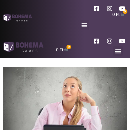
0
0
Ft
0
0
Ft