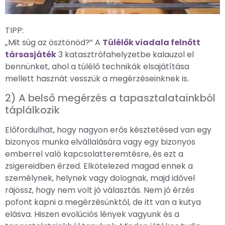
TIPP:
„Mit súg az ösztönöd?” A
Túlélők viadala felnőtt
társasjáték
3 katasztrófahelyzetbe kalauzol el
bennünket, ahol a túlélő technikák elsajátítása
mellett hasznát vesszük a megérzéseinknek is.
2) A belső megérzés a tapasztalatainkból
táplálkozik
Előfordulhat, hogy nagyon erős késztetésed van egy
bizonyos munka elvállalására vagy egy bizonyos
emberrel való kapcsolatteremtésre, és ezt a
zsigereidben érzed. Elkötelezed magad ennek a
személynek, helynek vagy dolognak, majd idővel
rájössz, hogy nem volt jó választás. Nem jó érzés
pofont kapni a megérzésünktől, de itt van a kutya
elásva. Hiszen evolúciós lények vagyunk és a