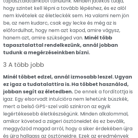
tapasztalatainkból tanulunk. Minden játékos tudja,
hogy szintet kell lépni a tovább lépéshez, és ez alól
nem kivételek az életleckék sem. Ha valami nem jön
be, az nem kudarc, csak egy lecke és még az is
előfordulhat, hogy nem azt kapod, amire vágysz,
hanem azt, amire szükséged van.
Minél több
tapasztalattal rendelkezünk, annál jobban
tudunk a megérzéseinkben bízni.
3 A több jobb
Minél többet edzel, annál izmosabb leszel. Ugyan
ez igaz a tudatalattira is. Ha többet használod,
jobban segít az életedben.
De ennek a fordítottja is
igaz. Egy elsorvadt intuícióra nem lehetünk büszkék,
mert a belső GPS-szel való szinkron az egyik
legértékesebb életkészségünk. Minden alkalommal,
amikor követed a zsigeri ösztöneidet és ez beválik,
meggyőzöd magad arról, hogy a siker érdekében újra
és újra hallgass az ösztöneidre. Ezek az eredmények