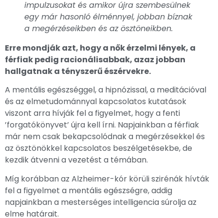
impulzusokat és amikor újra szembesülnek
egy már hasonló élménnyel, jobban bíznak
a megérzéseikben és az ösztöneikben.
Erre mondják azt, hogy a nők érzelmi lények, a
férfiak pedig racionálisabbak, azaz jobban
hallgatnak a tényszerű észérvekre.
A mentális egészséggel, a hipnózissal, a meditációval
és az elmetudománnyal kapcsolatos kutatások
viszont arra hívják fel a figyelmet, hogy a fenti
’forgatókönyvet’ újra kell írni. Napjainkban a férfiak
már nem csak bekapcsolódnak a megérzésekkel és
az ösztönökkel kapcsolatos beszélgetésekbe, de
kezdik átvenni a vezetést a témában.
Míg korábban az Alzheimer-kór körüli szirénák hívták
fel a figyelmet a mentális egészségre, addig
napjainkban a mesterséges intelligencia súrolja az
elme határait.