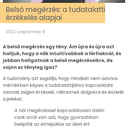
Belső megérzés: a tudatalatti
érzékelés alapjai
2022. szeptember 8
A belső megérzés egy tény. Ám újra és újra azt
halljuk, hogy a nők intuitívabbak a férfiaknál, és
jobban hallgatnak a belső megérzéseikre, de
vajon ez tényleg igaz?
A tudomány azt sugallja, hogy mindkét nem azonos
mértékben képes a tudatalattijához kapcsolódni:
vannak zsigeri érzéseik, ráéreznek dolgokra és észlelik
a jeleket.
A női megérzéssel kapcsolatosan talán
csak arról van szó, hogy gyorsabban
beépítik az elméjükbe az őket ért