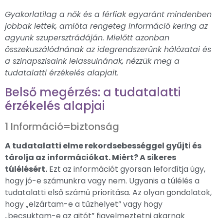
Gyakorlatilag a nők és a férfiak egyaránt mindenben
jobbak lettek, amióta rengeteg információ kering az
agyunk szupersztrádáján. Mielőtt azonban
összekuszálódnának az idegrendszerünk hálózatai és
a szinapszisaink lelassulnának, nézzük meg a
tudatalatti érzékelés alapjait.
Belső megérzés: a tudatalatti
érzékelés alapjai
1 Információ=biztonság
A tudatalatti elme rekordsebességgel gyűjti és
tárolja az információkat. Miért? A sikeres
túlélésért.
Ezt az információt gyorsan lefordítja úgy,
hogy jó-e számunkra vagy nem. Ugyanis a túlélés a
tudatalatti első számú prioritása. Az olyan gondolatok,
hogy „elzártam-e a tűzhelyet” vagy hogy
„becsuktam-e az ajtót” figyelmeztetni akarnak