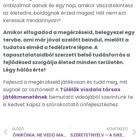
önbizalmat adnak és egy nap, amikor visszatekintesz
az életedre, boldognak érzed magad. Hát nem ezt
keressük mindannyian?
Amikor elfogadod a megérzéseid, belegyezel egy
tervbe, ami már jóval azelőtt beindul, mielőtt a
tudatos elméd a fedélzetre lépne. A
tapasztalataidból szerzett belső tudásforrás a
fejlődésed szolgálja életed minden területén.
Légy hálás érte!
Fejleszd a megérzéseid játékosan és tudd meg, mit
súgnak az ösztöneid! A
Túlélők viadala társas
játékmenetének
bemutató videójából szerintünk te
is kedvet kapsz a szórakoztató önfejlesztéshez.
ELŐZŐ
KÖVETKEZŐ
ÖNIRÓNIA: NE VEDD MAGAD TÚL KOMOLYAN
SZERETETNYELV – A SIKER KULCSA