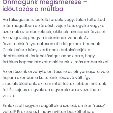
Önmagunk megismerése –
időutazás a múltba
Ha túlságosan is befelé forduló vagy, talán feltetted
már magadban a kérdést, vajon te is egyike vagy-e
azoknak az embereknek, akiknek nincsenek érzései.
Az az igazság, hogy mindenkinek vannak. Az
érzelmeink folyamatosan ott dolgoznak bennünk.
Cselekvésre kényszerítenek, befolyásolják a
döntéseinket, és lehetőséget adnak arra, hogy
értékes kapcsolatokat alakítsunk ki más emberekkel.
Az érzéseink érvénytelenítésére és elnyomására való
hajlam azonban a kultúránk részévé vált. Így
szocializálódtunk, ezt a mintát láttuk, ebben nőttünk
fel. És sajnos ez gyakran a gyerekkorra vezethető
vissza.
Emlékszel hogyan reagáltak a szüleid, amikor ’rossz’
voltál? Érezted azt, hogy nyíltan beszélhetsz a