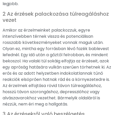
legjobb.
2 Az érzések palackozása túlreagáláshoz
vezet
Amikor az érzelmeinket palackozzuk, egyre
intenzívebben térnek vissza és potenciálisan
rosszabb következményeket vonnak maguk után.
Olyan ez, mintha egy forrásban lévő fazék bablevest
lefednél. Egy idő után a gőztől felrobban, és mindent
bekoszol. Ha valaki túl sokáig elfojtja az érzéseit, azok
egy apróság hatására vulkán szerűen törhetnek ki. Az
erős és az adott helyzetben indokolatlannak tűnő
reakciók elsöprően hatnak rád és a környezetedre is.
Az érzelmek elfojtása rövid távon túlreagáláshoz,
hosszú távon szorongáshoz, depresszióhoz vagy
alvászavarokhoz vezethet. Bármelyik oldaláról is
nézzük, nem éri meg a hallgatás.
3 Az érzésekről való beszélgetés