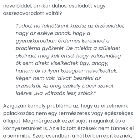
nevelőiddel, amikor dühös, csalódott vagy
összezavarodott voltál?
Tudod, ha felnőttként küzdsz az érzéseiddel,
nagy az esélye annak, hogy a
gyerekkorodban érdemes keresned a
probléma gyökerét. De mielőtt a szüleidet
okolnád, meg kell értsd, hogy valószínűleg
ők sem direkt viselkedtek úgy, ahogy,
hanem ők is ilyen közegben nevelkedtek.
Régen nem volt ’divat’ beszélni az
érzésekről. Az öreg székely bácsi szavát
idézve: „Ha változás lesz, szólok.”
Az igazán komoly probléma az, hogy az érzelmeink
palackozása nem egy természetes vagy egészséges
állapot. Megmérgezzük ezzel saját magunkat és a
környezetünket is. Az elfojtott érzések nem tűnnek el
a semmibe. Szép csendben a háttérben építkeznek,