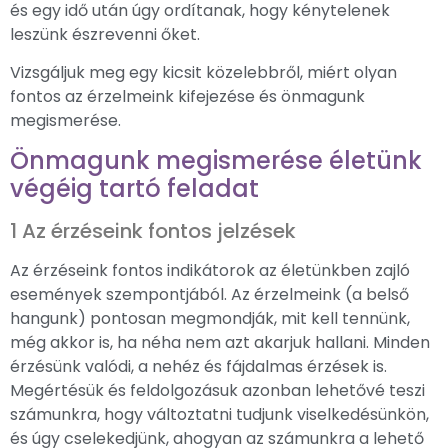
és egy idő után úgy ordítanak, hogy kénytelenek
leszünk észrevenni őket.
Vizsgáljuk meg egy kicsit közelebbről, miért olyan
fontos az érzelmeink kifejezése és önmagunk
megismerése.
Önmagunk megismerése életünk
végéig tartó feladat
1 Az érzéseink fontos jelzések
Az érzéseink fontos indikátorok az életünkben zajló
események szempontjából. Az érzelmeink (a belső
hangunk) pontosan megmondják, mit kell tennünk,
még akkor is, ha néha nem azt akarjuk hallani. Minden
érzésünk valódi, a nehéz és fájdalmas érzések is.
Megértésük és feldolgozásuk azonban lehetővé teszi
számunkra, hogy változtatni tudjunk viselkedésünkön,
és úgy cselekedjünk, ahogyan az számunkra a lehető