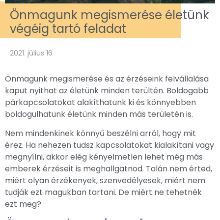
Önmagunk megismerése életünk
végéig tartó feladat
2021. július 16
Önmagunk megismerése és az érzéseink felvállalása
kaput nyithat az életünk minden terültén. Boldogabb
párkapcsolatokat alakíthatunk ki és könnyebben
boldogulhatunk életünk minden más területén is.
Nem mindenkinek könnyű beszélni arról, hogy mit
érez. Ha nehezen tudsz kapcsolatokat kialakítani vagy
megnyílni, akkor elég kényelmetlen lehet még más
emberek érzéseit is meghallgatnod. Talán nem érted,
miért olyan érzékenyek, szenvedélyesek, miért nem
tudják ezt magukban tartani. De miért ne tehetnék
ezt meg?