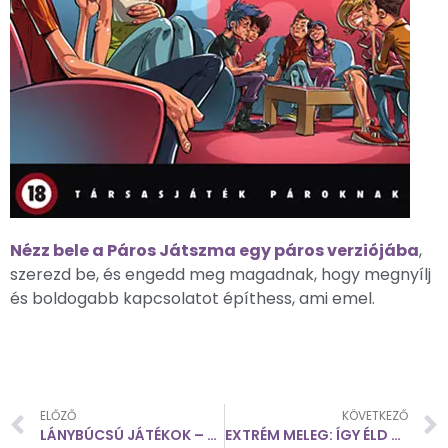
Nézz bele a Páros Játszma egy páros verziójába
,
szerezd be, és engedd meg magadnak, hogy megnyílj
és boldogabb kapcsolatot építhess, ami emel.
ELŐZŐ
KÖVETKEZŐ
LÁNYBÚCSÚ JÁTÉKOK – VICCESEK ÉS KULTURÁLTAK
EXTRÉM MELEG: ÍGY ÉLD TÚL