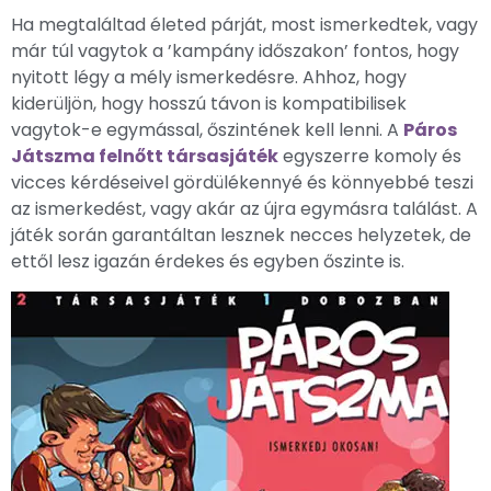
Ha megtaláltad életed párját, most ismerkedtek, vagy
már túl vagytok a ’kampány időszakon’ fontos, hogy
nyitott légy a mély ismerkedésre. Ahhoz, hogy
kiderüljön, hogy hosszú távon is kompatibilisek
vagytok-e egymással, őszintének kell lenni. A
Páros
Játszma felnőtt társasjáték
egyszerre komoly és
vicces kérdéseivel gördülékennyé és könnyebbé teszi
az ismerkedést, vagy akár az újra egymásra találást. A
játék során garantáltan lesznek necces helyzetek, de
ettől lesz igazán érdekes és egyben őszinte is.