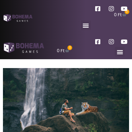
0
0
Ft
0
0
Ft