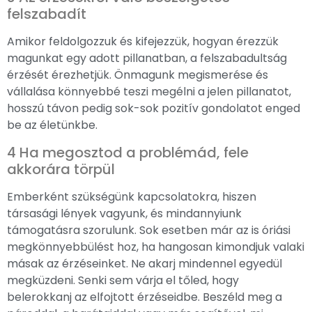
felszabadít
Amikor feldolgozzuk és kifejezzük, hogyan érezzük
magunkat egy adott pillanatban, a felszabadultság
érzését érezhetjük. Önmagunk megismerése és
vállalása könnyebbé teszi megélni a jelen pillanatot,
hosszú távon pedig sok-sok pozitív gondolatot enged
be az életünkbe.
4 Ha megosztod a problémád, fele
akkorára törpül
Emberként szükségünk kapcsolatokra, hiszen
társasági lények vagyunk, és mindannyiunk
támogatásra szorulunk. Sok esetben már az is óriási
megkönnyebbülést hoz, ha hangosan kimondjuk valaki
másak az érzéseinket. Ne akarj mindennel egyedül
megküzdeni. Senki sem várja el tőled, hogy
belerokkanj az elfojtott érzéseidbe. Beszéld meg a