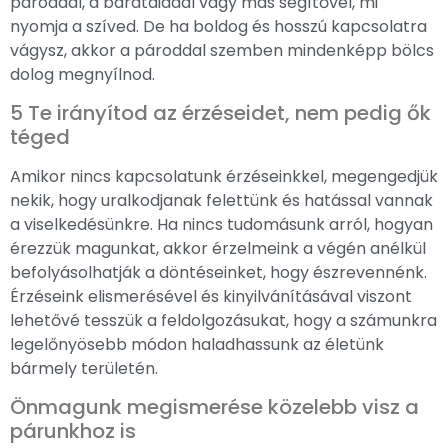
pároddal, a barátaiddal vagy más segítővel, mi
nyomja a szíved. De ha boldog és hosszú kapcsolatra
vágysz, akkor a pároddal szemben mindenképp bölcs
dolog megnyílnod.
5 Te irányítod az érzéseidet, nem pedig ők
téged
Amikor nincs kapcsolatunk érzéseinkkel, megengedjük
nekik, hogy uralkodjanak felettünk és hatással vannak
a viselkedésünkre. Ha nincs tudomásunk arról, hogyan
érezzük magunkat, akkor érzelmeink a végén anélkül
befolyásolhatják a döntéseinket, hogy észrevennénk.
Érzéseink elismerésével és kinyilvánításával viszont
lehetővé tesszük a feldolgozásukat, hogy a számunkra
legelőnyösebb módon haladhassunk az életünk
bármely területén.
Önmagunk megismerése közelebb visz a
párunkhoz is