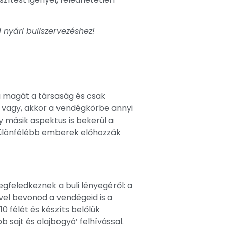
i nyári buliszervezéshez!
ja magát a társaság és csak
r vagy, akkor a vendégkörbe annyi
y másik aspektus is bekerül a
gkülönfélébb emberek előhozzák
gfeledkeznek a buli lényegéről: a
ivel bevonod a vendégeid is a
0 félét és készíts belőlük
 sajt és olajbogyó’ felhívással.