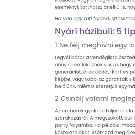
eseményt tarthatsz anélkül is, hog
Ha van egy tuti terved, stresszmen
Nyári házibuli: 5 t
1 Ne félj meghívni egy ’c
Legyél bátor a vendéglista összeá
annyira emlékeznek vissza, hogy a
generációt, érdeklődési kört és p
képbe, vagy több, az garantált s
belőlünk, miért is szeretjük egymá
2 Csinálj valami megle
Az emberek gyakran teljesen elme
szórakozásról. A megszokott buli 
party folyamba. Ha például imádod
kóstolótálakat. Számozd meg őket, 