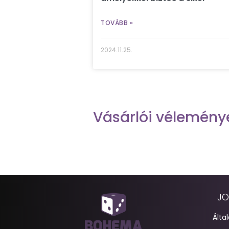
TOVÁBB »
2024.11.25.
Vásárlói vélemény
JO
Álta