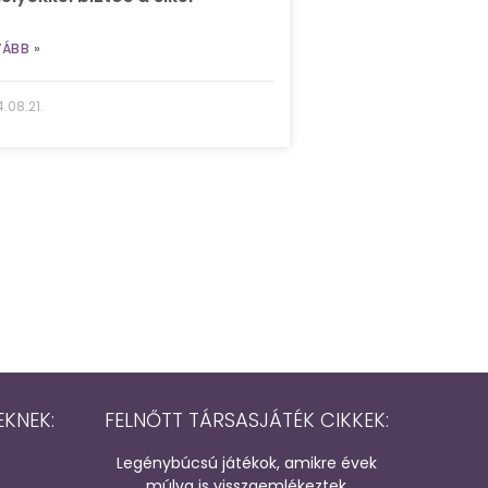
ÁBB »
.08.21.
EKNEK:
FELNŐTT TÁRSASJÁTÉK CIKKEK:
Legénybúcsú játékok, amikre évek
múlva is visszaemlékeztek