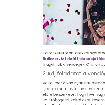
Ha összetettebb játékkal szeretné
Buliszerviz felnőtt társasjáték
maguknak a vendégek. Órákon á
3 Adj feladatot a vend
Voltál már olyan nyári házibuliba
igen, akkor te biztosan nem szere
előre beszervezel, hogy kivel vagy
italt töltögetni, koktélokat kevern