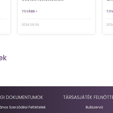
TOVÁBB »
TOV
2024.09.04.
2024
ek
GI DOKUMENTUMOK
TÁRSASJÁTÉK FELNŐTT
lános Szerződési Feltételek
Buliszerviz