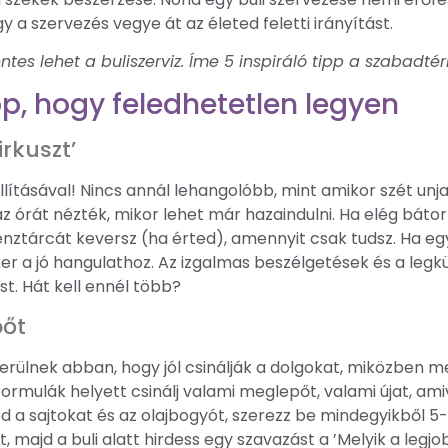
y a szervezés vegye át az életed feletti irányítást.
tes lehet a buliszerviz. Íme 5 inspiráló tipp a szabadtér
ipp, hogy feledhetetlen legyen
irkuszt’
llításával! Nincs annál lehangolóbb, mint amikor szét un
z órát nézték, mikor lehet már hazaindulni. Ha elég báto
énztárcát keversz (ha érted), amennyit csak tudsz. Ha eg
iker a jó hangulathoz. Az izgalmas beszélgetések és a le
st. Hát kell ennél több?
pőt
rülnek abban, hogy jól csinálják a dolgokat, miközben me
formulák helyett csinálj valami meglepőt, valami újat, am
 a sajtokat és az olajbogyót, szerezz be mindegyikből 5-1
majd a buli alatt hirdess egy szavazást a ’Melyik a legjobb