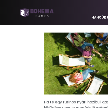
HANCÚR 
Ha te egy rutinos nyári házibuli 
kiküldése vagy a megfelelő számú 