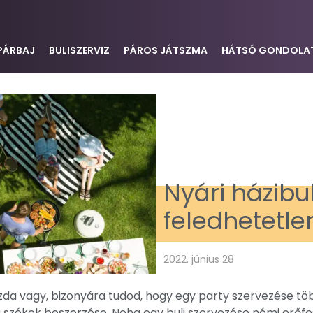
PÁRBAJ
BULISZERVIZ
PÁROS JÁTSZMA
HÁTSÓ GONDOLA
Nyári házibul
feledhetetle
2022. június 28
gazda vagy, bizonyára tudod, hogy egy party szervezése tö
székek beszerzése. Noha egy buli szervezése némi erőfes