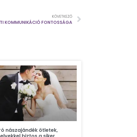
KÖVETKEZŐ
TI KOMMUNIKÁCIÓ FONTOSSÁGA
ró nászajándék ötletek,
lyekkel biztos a siker