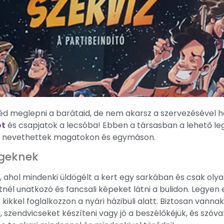
d meglepni a barátaid, de nem akarsz a szervezésével het
ot
és csapjatok a lecsóba! Ebben a társasban a lehető le
t nevethettek magatokon és egymáson.
égeknek
n, ahol mindenki üldögélt a kert egy sarkában és csak o
tnél unatkozó és fancsali képeket látni a bulidon. Legyen
 kikkel foglalkozzon a nyári házibuli alatt. Biztosan vanna
i, szendvicseket készíteni vagy jó a beszélőkéjük, és szóva