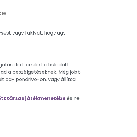
ke
écsest vagy fáklyát, hogy úgy
gatásokat, amiket a buli alatt
t ad a beszélgetéseknek. Még jobb
t egy pendrive-on, vagy állítsa
lnőtt társas játékmenetébe
és ne