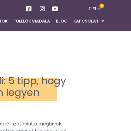
0
0
Ft
TOK
TÚLÉLŐK VIADALA
BLOG
KAPCSOLAT
i: 5 tipp, hogy
n legyen
bbről szól, mint a meghívók
zítést igényel, feledhetetlen