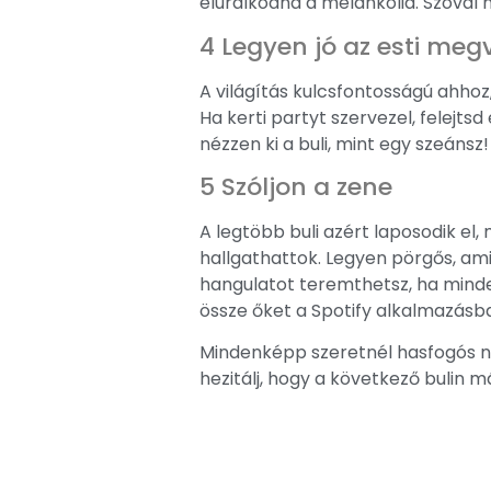
eluralkodna a melankólia. Szóval 
4 Legyen jó az esti megv
A világítás kulcsfontosságú ahhoz,
Ha kerti partyt szervezel, felejts
nézzen ki a buli, mint egy szeánsz!
5 Szóljon a zene
A legtöbb buli azért laposodik el, 
hallgathattok. Legyen pörgős, ami
hangulatot teremthetsz, ha minde
össze őket a Spotify alkalmazásba
Mindenképp szeretnél hasfogós n
hezitálj, hogy a következő bulin má