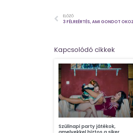
ELŐZŐ
3 FÉLREÉRTÉS, AMI GONDOT OK
Kapcsolódó cikkek
Szülinapi party játékok,
amelyekkel biztos a siker