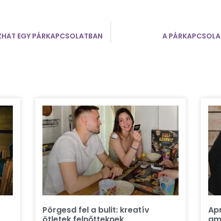
OZHAT EGY PÁRKAPCSOLATBAN
A PÁRKAPCSOLA
Pörgesd fel a bulit: kreatív
Ap
ötletek felnőtteknek
ame