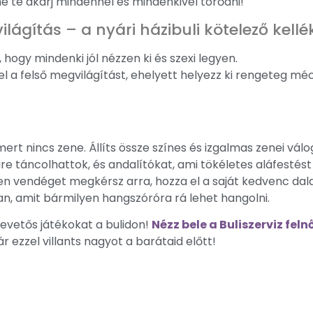
ne te akarj mindennel és mindenkivel törődni!
ilágítás – a nyári házibuli kötelező kellé
 hogy mindenki jól nézzen ki és szexi legyen.
d el a felső megvilágítást, ehelyett helyezz ki rengeteg m
mert nincs zene. Állíts össze színes és izgalmas zenei válo
re táncolhattok, és andalítókat, ami tökéletes aláfestés
n vendéget megkérsz arra, hozza el a saját kedvenc dalai
n, amit bármilyen hangszóróra rá lehet hangolni.
evetős játékokat a bulidon!
Nézz bele a Buliszerviz fe
r ezzel villants nagyot a barátaid előtt!