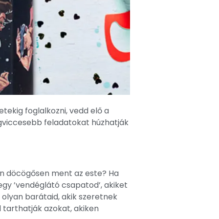
ekig foglalkozni, vedd elő a
gviccesebb feladatokat húzhatják
lyan döcögősen ment az este? Ha
 egy ’vendéglátó csapatod’, akiket
k olyan barátaid, akik szeretnek
l tarthatják azokat, akiken