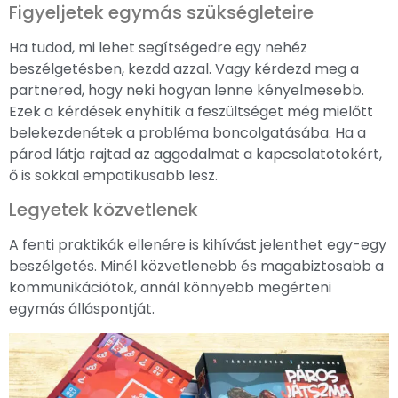
Figyeljetek egymás szükségleteire
Ha tudod, mi lehet segítségedre egy nehéz
beszélgetésben, kezdd azzal. Vagy kérdezd meg a
partnered, hogy neki hogyan lenne kényelmesebb.
Ezek a kérdések enyhítik a feszültséget még mielőtt
belekezdenétek a probléma boncolgatásába. Ha a
párod látja rajtad az aggodalmat a kapcsolatotokért,
ő is sokkal empatikusabb lesz.
Legyetek közvetlenek
A fenti praktikák ellenére is kihívást jelenthet egy-egy
beszélgetés. Minél közvetlenebb és magabiztosabb a
kommunikációtok, annál könnyebb megérteni
egymás álláspontját.