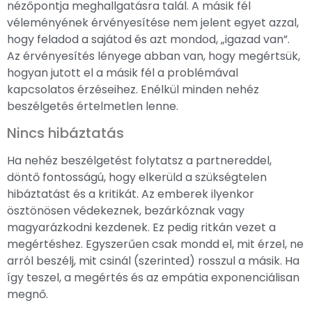
nézőpontja meghallgatásra talál. A másik fél
véleményének érvényesítése nem jelent egyet azzal,
hogy feladod a sajátod és azt mondod, „igazad van”.
Az érvényesítés lényege abban van, hogy megértsük,
hogyan jutott el a másik fél a problémával
kapcsolatos érzéseihez. Enélkül minden nehéz
beszélgetés értelmetlen lenne.
Nincs hibáztatás
Ha nehéz beszélgetést folytatsz a partnereddel,
döntő fontosságú, hogy elkerüld a szükségtelen
hibáztatást és a kritikát. Az emberek ilyenkor
ösztönösen védekeznek, bezárkóznak vagy
magyarázkodni kezdenek. Ez pedig ritkán vezet a
megértéshez. Egyszerűen csak mondd el, mit érzel, ne
arról beszélj, mit csinál (szerinted) rosszul a másik. Ha
így teszel, a megértés és az empátia exponenciálisan
megnő.