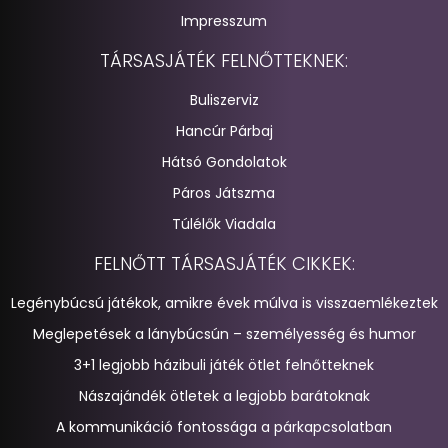
Impresszum
TÁRSASJÁTÉK FELNŐTTEKNEK:
Buliszerviz
Hancúr Párbaj
Hátsó Gondolatok
Páros Játszma
Túlélők Viadala
FELNŐTT TÁRSASJÁTÉK CIKKEK:
Legénybúcsú játékok, amikre évek múlva is visszaemlékeztek
Meglepetések a lánybúcsún – személyesség és humor
3+1 legjobb házibuli játék ötlet felnőtteknek
Nászajándék ötletek a legjobb barátoknak
A kommunikáció fontossága a párkapcsolatban