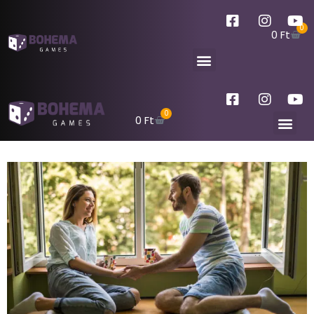
0
0
Ft
0
0
Ft