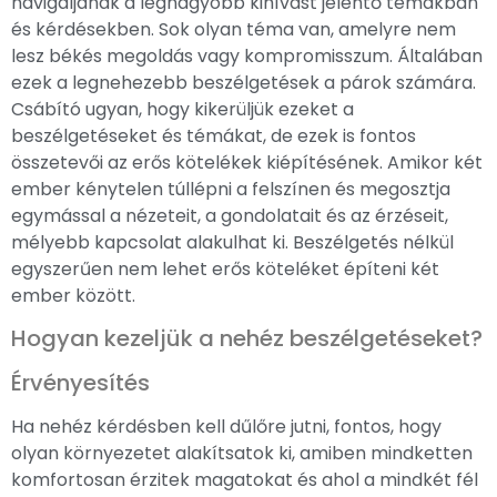
navigáljanak a legnagyobb kihívást jelentő témákban
és kérdésekben. Sok olyan téma van, amelyre nem
lesz békés megoldás vagy kompromisszum. Általában
ezek a legnehezebb beszélgetések a párok számára.
Csábító ugyan, hogy kikerüljük ezeket a
beszélgetéseket és témákat, de ezek is fontos
összetevői az erős kötelékek kiépítésének. Amikor két
ember kénytelen túllépni a felszínen és megosztja
egymással a nézeteit, a gondolatait és az érzéseit,
mélyebb kapcsolat alakulhat ki. Beszélgetés nélkül
egyszerűen nem lehet erős köteléket építeni két
ember között.
Hogyan kezeljük a nehéz beszélgetéseket?
Érvényesítés
Ha nehéz kérdésben kell dűlőre jutni, fontos, hogy
olyan környezetet alakítsatok ki, amiben mindketten
komfortosan érzitek magatokat és ahol a mindkét fél