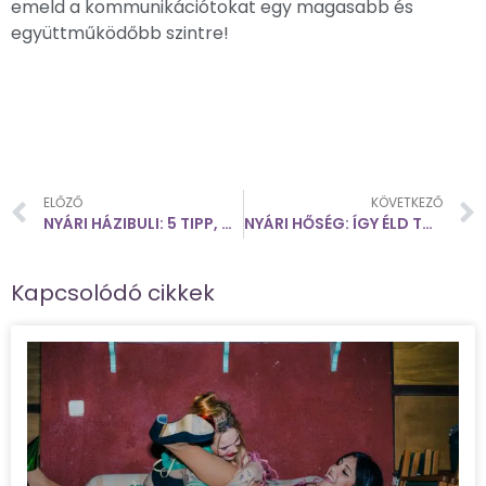
emeld a kommunikációtokat egy magasabb és
együttműködőbb szintre!
ELŐZŐ
KÖVETKEZŐ
NYÁRI HÁZIBULI: 5 TIPP, HOGY FELEDHETETLEN LEGYEN
NYÁRI HŐSÉG: ÍGY ÉLD TÚL LÉGKONDI NÉLKÜL
Kapcsolódó cikkek