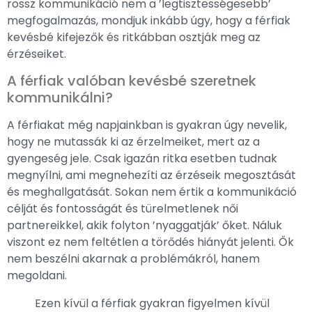
rossz kommunikáció nem a ’legtisztességesebb’
megfogalmazás, mondjuk inkább úgy, hogy a férfiak
kevésbé kifejezők és ritkábban osztják meg az
érzéseiket.
A férfiak valóban kevésbé szeretnek
kommunikálni?
A férfiakat még napjainkban is gyakran úgy nevelik,
hogy ne mutassák ki az érzelmeiket, mert az a
gyengeség jele. Csak igazán ritka esetben tudnak
megnyílni, ami megnehezíti az érzéseik megosztását
és meghallgatását. Sokan nem értik a kommunikáció
célját és fontosságát és türelmetlenek női
partnereikkel, akik folyton ’nyaggatják’ őket. Náluk
viszont ez nem feltétlen a törődés hiányát jelenti. Ők
nem beszélni akarnak a problémákról, hanem
megoldani.
Ezen kívül a férfiak gyakran figyelmen kívül