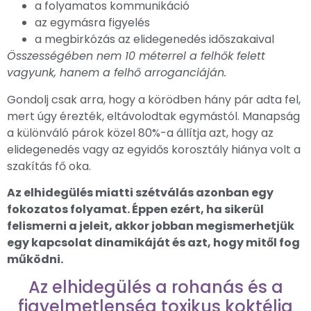
a folyamatos kommunikáció
az egymásra figyelés
a megbirkózás az elidegenedés időszakaival
Összességében nem 10 méterrel a felhők felett
vagyunk, hanem a felhő arroganciáján.
Gondolj csak arra, hogy a körödben hány pár adta fel,
mert úgy érezték, eltávolodtak egymástól. Manapság
a különváló párok közel 80%-a állítja azt, hogy az
elidegenedés vagy az egyidős korosztály hiánya volt a
szakítás fő oka.
Az elhidegülés miatti szétválás azonban egy
fokozatos folyamat. Éppen ezért, ha sikerül
felismerni a jeleit, akkor jobban megismerhetjük
egy kapcsolat dinamikáját és azt, hogy mitől fog
működni.
Az elhidegülés a rohanás és a
figyelmetlenség toxikus koktélja