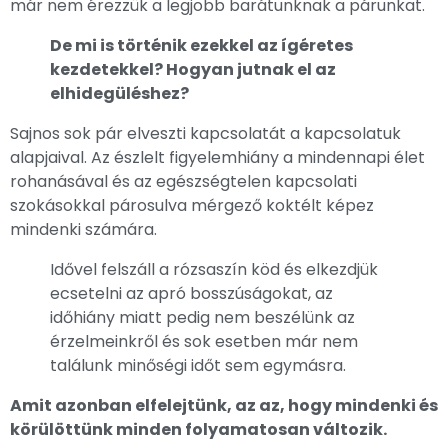
már nem érezzük a legjobb barátunknak a párunkat.
De mi is történik ezekkel az ígéretes
kezdetekkel? Hogyan jutnak el az
elhidegüléshez?
Sajnos sok pár elveszti kapcsolatát a kapcsolatuk
alapjaival. Az észlelt figyelemhiány a mindennapi élet
rohanásával és az egészségtelen kapcsolati
szokásokkal párosulva mérgező koktélt képez
mindenki számára.
Idővel felszáll a rózsaszín köd és elkezdjük
ecsetelni az apró bosszúságokat, az
időhiány miatt pedig nem beszélünk az
érzelmeinkről és sok esetben már nem
találunk minőségi időt sem egymásra.
Amit azonban elfelejtünk, az az, hogy mindenki és
körülöttünk minden folyamatosan változik.