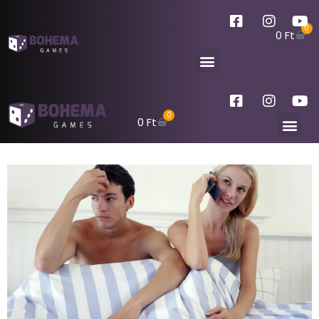
0
0
Ft
0
0
Ft