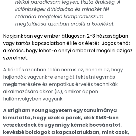
nélkül paradicsom legyen, tiszta őrültség. A
különbségek áthidalása és mindkét fél
számára megfelelő kompromisszum
megtalálása azonban erősíti a köteléket.
Napjainkban egy ember átlagosan 2-3 házasságban
vagy tartós kapcsolatban éli le az életét. Jogos tehát
a kérdés, hogy lehet-e ennyi emberrel megélni az igaz
szerelmet.
A kérdés azonban talán nem is ez, hanem az, hogy
hajlandók vagyunk-e energiát fektetni egymás
megismerésére és empatikus érvelés technikák
alkalmazására akkor (is), amikor éppen
hullámvölgyben vagyunk.
A Brigham Young Egyetem egy tanulmánya
kimutatta, hogy azok a párok, akik SMS-ben
veszekednek és ugyanígy kérnek bocsánatot,
kevésbé boldogok a kapcsolatukban, mint azok,