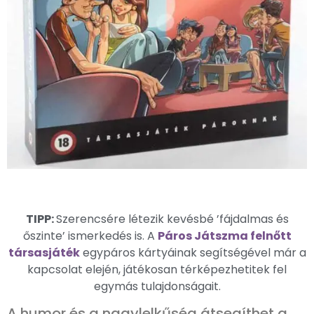
TIPP:
Szerencsére létezik kevésbé ’fájdalmas és
őszinte’ ismerkedés is. A
Páros Játszma felnőtt
társasjáték
egypáros kártyáinak segítségével már a
kapcsolat elején, játékosan térképezhetitek fel
egymás tulajdonságait.
A humor és a nagylelkűség átsegíthet a