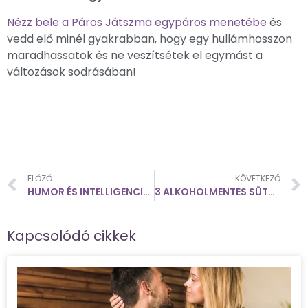
Nézz bele a Páros Játszma egypáros menetébe
és
vedd elő minél gyakrabban, hogy egy hullámhosszon
maradhassatok és ne veszítsétek el egymást a
változások sodrásában!
ELŐZŐ
KÖVETKEZŐ
HUMOR ÉS INTELLIGENCIA – A VICCES EMBEREK VALÓBAN OKOSABBAK?
3 ALKOHOLMENTES SÜTŐTÖKÖS ITAL
Kapcsolódó cikkek