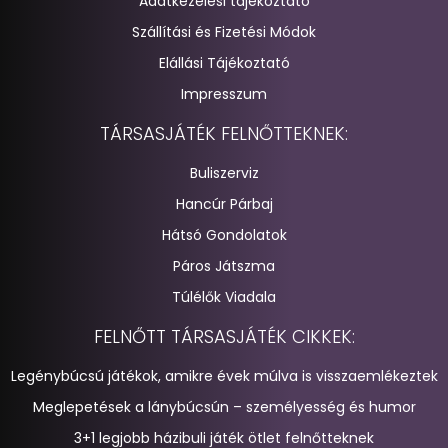
Adatkezelési tájékoztató
Szállítási és Fizetési Módok
Elállási Tájékoztató
Impresszum
TÁRSASJÁTÉK FELNŐTTEKNEK:
Buliszerviz
Hancúr Párbaj
Hátsó Gondolatok
Páros Játszma
Túlélők Viadala
FELNŐTT TÁRSASJÁTÉK CIKKEK:
Legénybúcsú játékok, amikre évek múlva is visszaemlékeztek
Meglepetések a lánybúcsún – személyesség és humor
3+1 legjobb házibuli játék ötlet felnőtteknek