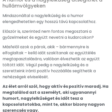
hullámvölgyeken
Mindazonáltal a nagylelkűség és a humor
elengedhetetlen egy hosszú távú kapcsolathoz.
Először is, szerinted nem fontos megosztani a
győzelmeket és együtt nevetni a kudarcokon?
Másfelől azok a párok, akik – bármennyire is
elfoglaltak – kellő időt szakítanak az együttélés
megtapasztalására, valóban élvezhetik az együtt
töltött időt. Végül pedig a nagylelkűség és a
szeretteink iránti pozitív hozzáállás segíthetik a
nehézségek elviselését.
Az élet arról szól, hogy aktív és pozitív maradj. Ha
megtalálod azt a személyt, aki ugyanannyi
humort, nagylelkűséget és időt tesz a
kapcsolatotokba, mint te, akkor bizony nagyon
szerencsés vagy.