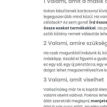
1 Valami, amit a másik 
Sokan készítenek karácsonyi kíván
legegyszerűbb mind közül. Ha van l
célzások? Az sem gond!
Írd össz
össze ezeket termékekkel.
Ha pé
szóló kötény remek választás lehe
2 Valami, amire szüksé
Ha csak magunkból indulunk ki, k
másképp. Kezdd el figyelni a gyak
ez egy sál, egy új pénztárca, egy
dolgot lehet megszemélyesítve is 
3 Valami, amit viselhet
Valószínűleg már te is kaptál éle
valami viselni valóval. Poénos le
állót szeretnél meglepni,
menjete
állni jó pár cucc előtt. Ha elég ra