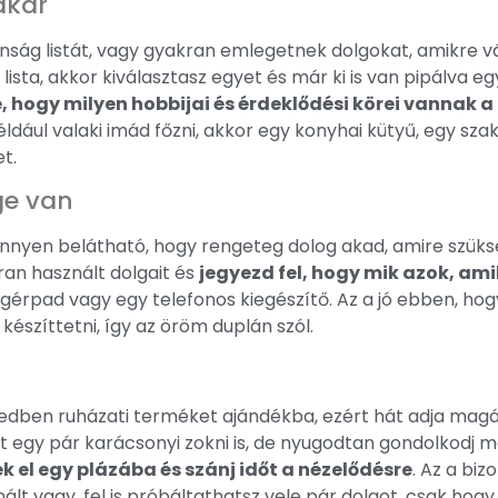
akar
ság listát, vagy gyakran emlegetnek dolgokat, amikre vá
ista, akkor kiválasztasz egyet és már ki is van pipálva egy
e, hogy milyen hobbijai és érdeklődési körei vanna
ldául valaki imád főzni, akkor egy konyhai kütyű, egy s
t.
ge van
önnyen belátható, hogy rengeteg dolog akad, amire szüks
ran használt dolgait és
jegyezd fel, hogy mik azok, am
 egérpad vagy egy telefonos kiegészítő. Az a jó ebben, ho
készíttetni, így az öröm duplán szól.
tedben ruházati terméket ajándékba, ezért hát adja magát
het egy pár karácsonyi zokni is, de nyugodtan gondolkodj 
k el egy plázába és szánj időt a nézelődésre
. Az a bi
finált vagy, fel is próbáltathatsz vele pár dolgot, csak hog