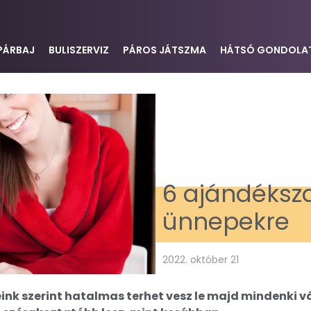
PÁRBAJ
BULISZERVIZ
PÁROS JÁTSZMA
HÁTSÓ GONDOLA
6 ajándéksz
ünnepekre
2022. október 21
nk szerint hatalmas terhet vesz le majd mindenki vál