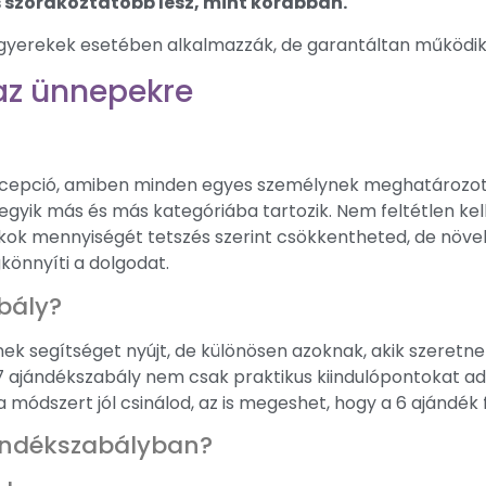
s szórakoztatóbb lesz, mint korábban.
gyerekek esetében alkalmazzák, de garantáltan működik 
az ünnepekre
ncepció, amiben minden egyes személynek meghatározot
gyik más és más kategóriába tartozik. Nem feltétlen kel
ok mennyiségét tetszés szerint csökkentheted, de növelh
könnyíti a dolgodat.
bály?
ek segítséget nyújt, de különösen azoknak, akik szeretn
 ajándékszabály nem csak praktikus kiindulópontokat ad
 a módszert jól csinálod, az is megeshet, hogy a 6 ajándék 
jándékszabályban?