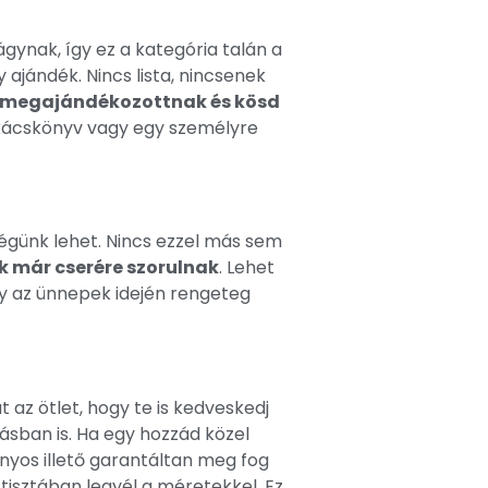
gynak, így ez a kategória talán a
 ajándék. Nincs lista, nincsenek
k a megajándékozottnak és kösd
zakácskönyv vagy egy személyre
égünk lehet. Nincs ezzel más sem
ik már cserére szorulnak
. Lehet
gy az ünnepek idején rengeteg
 az ötlet, hogy te is kedveskedj
másban is. Ha egy hozzád közel
zonyos illető garantáltan meg fog
y tisztában legyél a méretekkel. Ez