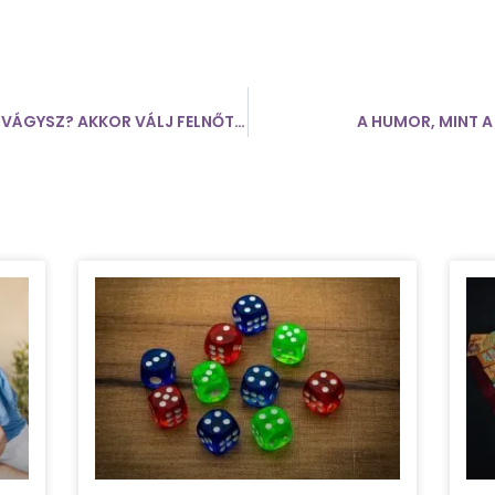
TE IS BOLDOG PÁRKAPCSOLATRA VÁGYSZ? AKKOR VÁLJ FELNŐTTÉ EGY JÁTÉK SEGÍTSÉGÉVEL!
A HUMOR, MINT 