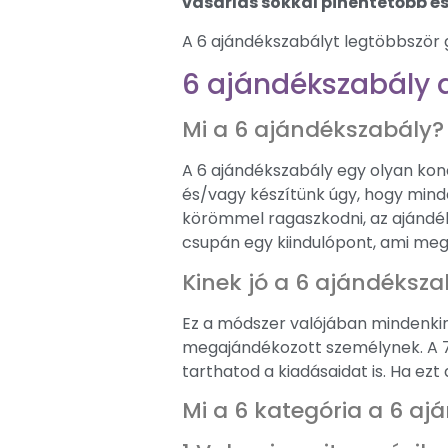
vásárlás sokkal pihentetőbb é
A 6 ajándékszabályt legtöbbször 
6 ajándékszabály 
Mi a 6 ajándékszabály?
A 6 ajándékszabály egy olyan ko
és/vagy készítünk úgy, hogy minde
körömmel ragaszkodni, az ajándék
csupán egy kiindulópont, ami meg
Kinek jó a 6 ajándéksza
Ez a módszer valójában mindenkin
megajándékozott személynek. A 7
tarthatod a kiadásaidat is. Ha ezt
Mi a 6 kategória a 6 a