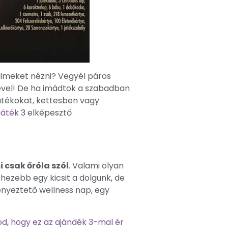
ilmeket nézni? Vegyél páros
ével! De ha imádtok a szabadban
játékokat, kettesben vagy
játék
3 elképesztő
 csak őróla szól
. Valami olyan
hezebb egy kicsit a dolgunk, de
kényeztető wellness nap, egy
od, hogy ez az ajándék 3-mal ér