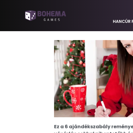
HANCÚR 
Ez a 6 ajándékszabály reményei