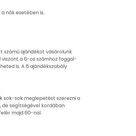
a nők esetében is.
t számú ajándékot vásárolunk
l viszont a 6-os számhoz foggal-
eted is. A 6 ajándékszabály
ek sok-sok meglepetést szerezni a
, de segítségével kordában
felér majd 60-nal.