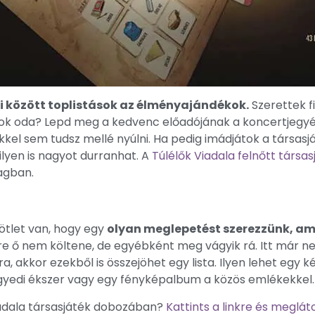
i között toplistások az élményajándékok.
Szerettek f
tok oda? Lepd meg a kedvenc előadójának a koncertjegy
kkel sem tudsz mellé nyúlni. Ha pedig imádjátok a társas
lyen is nagyot durranhat. A
Túlélők Viadala felnőtt társas
agban.
 ötlet van, hogy egy
olyan meglepetést szerezzünk, ami
e ő nem költene, de egyébként meg vágyik rá. Itt már ne
a, akkor ezekből is összejöhet egy lista. Ilyen lehet egy 
gyedi ékszer vagy egy fényképalbum a közös emlékekkel.
Viadala társasjáték dobozában?
Kattints a linkre és meglát