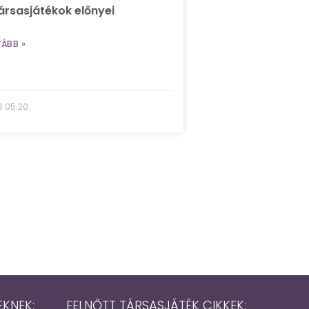
ársasjátékok előnyei
ÁBB »
.05.20.
EKNEK:
FELNŐTT TÁRSASJÁTÉK CIKKEK: