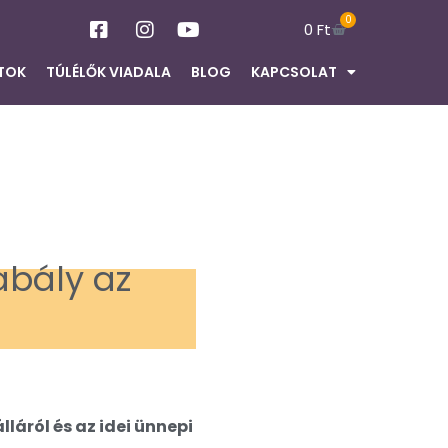
0
0
Ft
TOK
TÚLÉLŐK VIADALA
BLOG
KAPCSOLAT
abály az
láról és az idei ünnepi