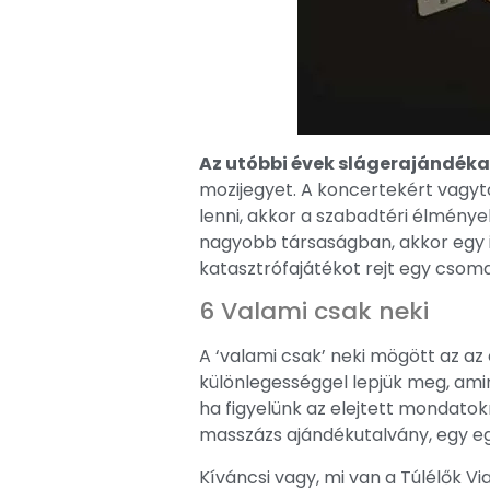
Az utóbbi évek slágerajándéka
mozijegyet. A koncertekért vagy
lenni, akkor a szabadtéri élménye
nagyobb társaságban, akkor egy i
katasztrófajátékot rejt egy csom
6 Valami csak neki
A ‘valami csak’ neki mögött az az
különlegességgel lepjük meg, amir
ha figyelünk az elejtett mondatokr
masszázs ajándékutalvány, egy e
Kíváncsi vagy, mi van a Túlélők 