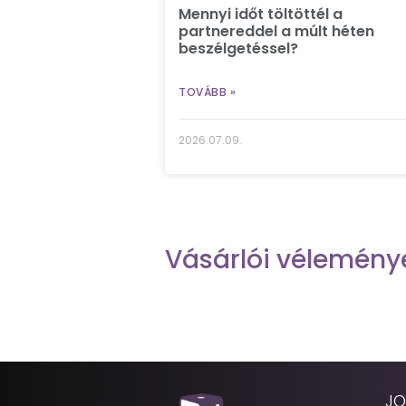
Mennyi időt töltöttél a
partnereddel a múlt héten
beszélgetéssel?
TOVÁBB »
2026.07.09.
Vásárlói vélemény
JO