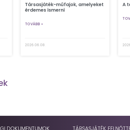
Társasjáték-műfajok, amelyeket
A t
érdemes ismerni
TOV
TOVÁBB »
2026.06.08.
2026
ek
GI DOKUMENTUMOK
TÁRSASJÁTÉK FELNŐTT