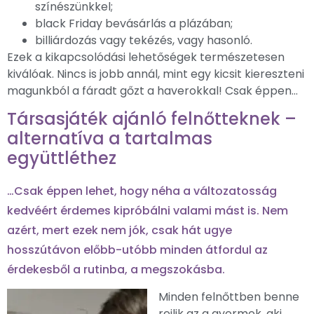
színészünkkel;
black Friday bevásárlás a plázában;
billiárdozás vagy tekézés, vagy hasonló.
Ezek a kikapcsolódási lehetőségek természetesen
kiválóak. Nincs is jobb annál, mint egy kicsit kiereszteni
magunkból a fáradt gőzt a haverokkal! Csak éppen…
Társasjáték ajánló felnőtteknek –
alternatíva a tartalmas
együttléthez
…Csak éppen lehet, hogy néha a változatosság
kedvéért érdemes kipróbálni valami mást is. Nem
azért, mert ezek nem jók, csak hát ugye
hosszútávon előbb-utóbb minden átfordul az
érdekesből a rutinba, a megszokásba.
Minden felnőttben benne
rejlik az a gyermek, aki