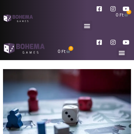
0
0
Ft
0
0
Ft