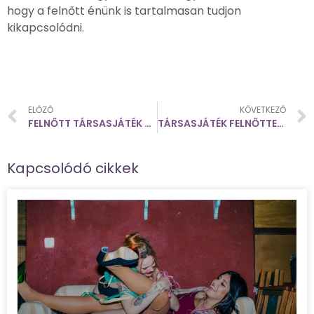
hogy a felnőtt énünk is tartalmasan tudjon
kikapcsolódni.
ELŐZŐ
KÖVETKEZŐ
FELNŐTT TÁRSASJÁTÉK VÉLEMÉNY
TÁRSASJÁTÉK FELNŐTTEKNEK OTTHON
Kapcsolódó cikkek