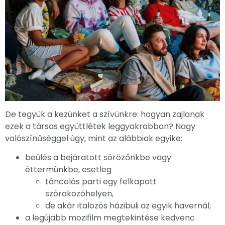
De tegyük a kezünket a szívünkre: hogyan zajlanak
ezek a társas együttlétek leggyakrabban? Nagy
valószínűséggel úgy, mint az alábbiak egyike:
beülés a bejáratott sörözőnkbe vagy
éttermünkbe, esetleg
táncolós parti egy felkapott
szórakozóhelyen,
de akár italozós házibuli az egyik havernál;
a legújabb mozifilm megtekintése kedvenc