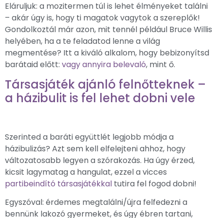
Eláruljuk: a mozitermen túl is lehet élményeket találni
– akár úgy is, hogy ti magatok vagytok a szereplők!
Gondolkoztál már azon, mit tennél például Bruce Willis
helyében, ha a te feladatod lenne a világ
megmentése? Itt a kiváló alkalom, hogy bebizonyítsd
barátaid előtt:
vagy annyira belevaló
, mint ő.
Társasjáték ajánló felnőtteknek –
a házibulit is fel lehet dobni vele
Szerinted a baráti együttlét legjobb módja a
házibulizás? Azt sem kell elfelejteni ahhoz, hogy
változatosabb legyen a szórakozás. Ha úgy érzed,
kicsit lagymatag a hangulat, ezzel a vicces
partibeindító társasjátékkal
tutira fel fogod dobni!
Egyszóval: érdemes megtalálni/újra felfedezni a
bennünk lakozó gyermeket, és úgy ébren tartani,