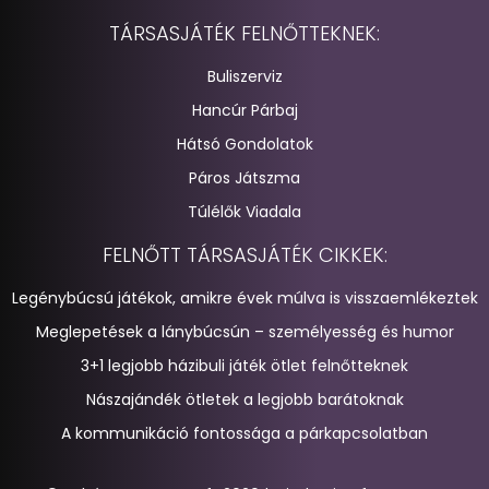
TÁRSASJÁTÉK FELNŐTTEKNEK:
Buliszerviz
Hancúr Párbaj
Hátsó Gondolatok
Páros Játszma
Túlélők Viadala
FELNŐTT TÁRSASJÁTÉK CIKKEK:
Legénybúcsú játékok, amikre évek múlva is visszaemlékeztek
Meglepetések a lánybúcsún – személyesség és humor
3+1 legjobb házibuli játék ötlet felnőtteknek
Nászajándék ötletek a legjobb barátoknak
A kommunikáció fontossága a párkapcsolatban