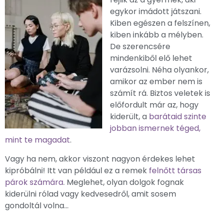
egykor imádott játszani.
Kiben egészen a felszínen,
kiben inkább a mélyben.
De szerencsére
mindenkiből elő lehet
varázsolni. Néha olyankor,
amikor az ember nem is
számít rá. Biztos veletek is
előfordult már az, hogy
kiderült, a
barátaid szinte
jobban ismernek téged,
mint te magadat
.
Vagy ha nem, akkor viszont nagyon érdekes lehet
kipróbálni! Itt van például ez a remek
felnőtt társas
párok számára
. M
eglehet, olyan dolgok fognak
kiderülni rólad vagy kedvesedről, amit sosem
gondoltál volna…