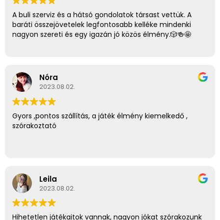
A buli szerviz és a hátsó gondolatok társast vettük. A
baráti összejövetelek legfontosabb kelléke mindenki
nagyon szereti és egy igazán jó közös élmény.🎲🍻🤩
Nóra
2023.08.02.
Gyors ,pontos szállítás, a játék élmény kiemelkedő ,
szórakoztató
Leila
2023.08.02.
Hihetetlen játékaitok vannak, nagyon jókat szórakozunk