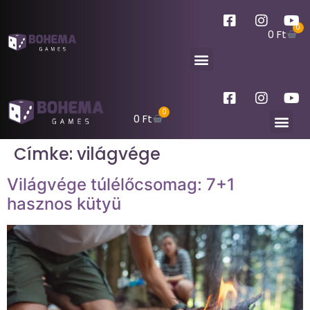
0
0
Ft
0
0
Ft
Címke:
világvége
Világvége túlélőcsomag: 7+1
hasznos kütyü