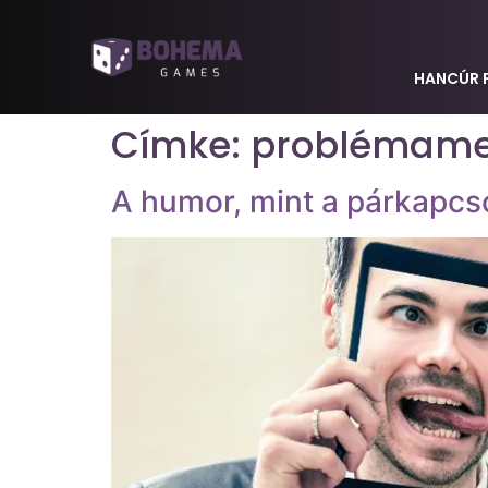
HANCÚR 
Címke:
problémame
A humor, mint a párkapc