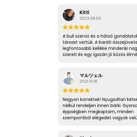
Kitti
2023.08.03.
A buli szerviz és a hátsó gondolato
társast vettük. A baráti összejövet
legfontosabb kelléke mindenki na
szereti és egy igazán jó közös élm
🎲🍻🤩
マルツェル
2021.01.18.
Nagyon korrektek! Nyugodtan kéts
nélkül rendeljen innen bárki. Gyors
éppségben megkaptam, minden
szempontból elégedet vagyok velü