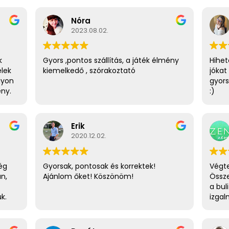
Nóra
2023.08.02.
k
Gyors ,pontos szállítás, a játék élmény
Hihet
elek
kiemelkedő , szórakoztató
jókat
gyon
gyors
ény.
:)
Erik
2020.12.02.
ég
Gyorsak, pontosak és korrektek!
Végte
an,
Ajánlom őket! Köszönöm!
Össze
a bul
k.
izgal
egy j