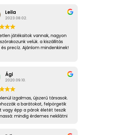
Leila
2023.08.02.
etlen játékaitok vannak, nagyon
 szórakozunk velük. a kiszállitás
 és precíz. Ajánlom mindenkinek!
Ági
2020.09.10.
lenül izgalmas, újszerű társasok.
hozzák a barátokat, felpörgetik
it vagy épp a párok életét teszik
massá: mindig érdemes nekilátni
ó társasozásnak!