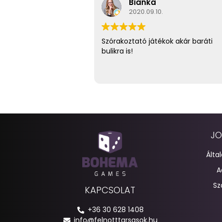
Bianka
2020.09.10.
Szórakoztató játékok akár baráti
bulikra is!
JO
Álta
A
Sz
KAPCSOLAT
+36 30 628 1408
info@felnotttarsasok.hu