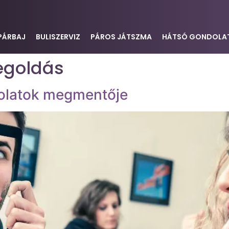
PÁRBAJ
BULISZERVIZ
PÁROS JÁTSZMA
HÁTSÓ GONDOLA
goldás
solatok megmentője