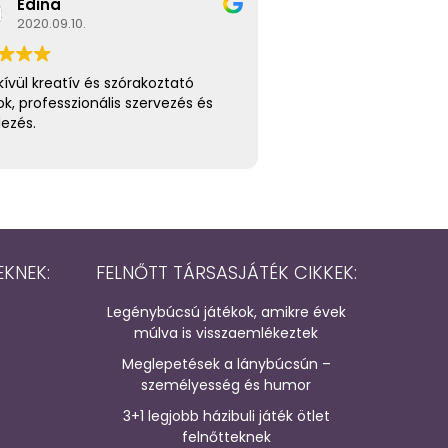
Edina
2020.09.10.
ívül kreatív és szórakoztató
ok, professzionális szervezés és
lezés.
EKNEK:
FELNŐTT TÁRSASJÁTÉK CIKKEK:
Legénybúcsú játékok, amikre évek
múlva is visszaemlékeztek
Meglepetések a lánybúcsún –
személyesség és humor
3+1 legjobb házibuli játék ötlet
felnőtteknek