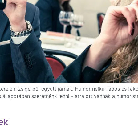
erelem zsigerből együtt járnak. Humor nélkül lapos és fakó
állapotában szeretnénk lenni – arra ott vannak a humoris
]
ek