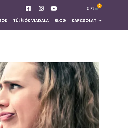
0
0
Ft
TOK
TÚLÉLŐK VIADALA
BLOG
KAPCSOLAT