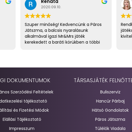
Renáta
2020.09.10.
Szuper minőség! Kedvencünk a Páros
Rendk
Játszma, a balcsis nyaralásunk
játék
alkalmával igazi Mr&Mrs játék
kivite
kerekedett a baráti körükben a többi
házaspárral. :) Tervben a Túlélők
Viadala is. :)
GI DOKUMENTUMOK
TÁRSASJÁTÉK FELNŐTT
lános Szerződési Feltételek
Buliszerviz
datkezelési tájékoztató
Hancúr Párbaj
állítási és Fizetési Módok
Hátsó Gondolatok
Elállási Tájékoztató
Páros Játszma
Impresszum
Túlélők Viadala