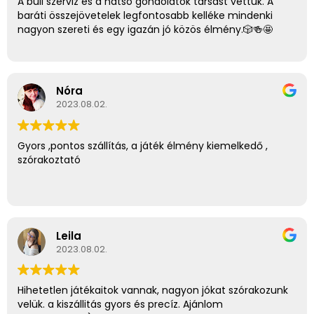
A buli szerviz és a hátsó gondolatok társast vettük. A
baráti összejövetelek legfontosabb kelléke mindenki
nagyon szereti és egy igazán jó közös élmény.🎲🍻🤩
Nóra
2023.08.02.
Gyors ,pontos szállítás, a játék élmény kiemelkedő ,
szórakoztató
Leila
2023.08.02.
Hihetetlen játékaitok vannak, nagyon jókat szórakozunk
velük. a kiszállitás gyors és precíz. Ajánlom