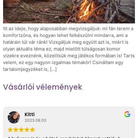
Itt az ideje, hogy alaposabban megvizsgáljuk: mi fán terem a
komfortzóna, és hogyan lehet felkészülni mindarra, ami a
határain túl vár ránk! Vizsgáljuk meg együtt azt is, miért is
olyan aktuális téma ez, majd mielőtt túlságosan komor
vizekre eveznénk, közelítsük meg játékos formában is! Tarts
velem, ez egy nagyon izgalmas témakör! Csináltam egy
tartalomjegyzéket is, […]
Vásárlói vélemények
Kitti
2023.08.03.