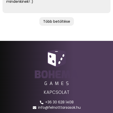
mindenkinek! :)
Több betöltése
KAPCSOLAT
+36 30 628 1408
info@felnotttarsasok.hu