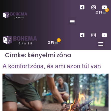
0
0
Ft
0
0
Ft
Címke:
kényelmi zóna
A komfortzóna, és ami azon túl van