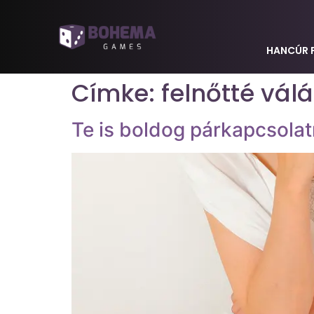
HANCÚR 
Címke:
felnőtté vál
Te is boldog párkapcsolatr