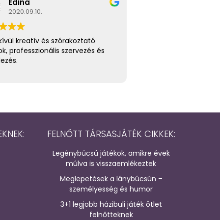
Edina
2020.09.10.
ívül kreatív és szórakoztató
ok, professzionális szervezés és
lezés.
EKNEK:
FELNŐTT TÁRSASJÁTÉK CIKKEK:
Legénybúcsú játékok, amikre évek
múlva is visszaemlékeztek
Meglepetések a lánybúcsún –
személyesség és humor
3+1 legjobb házibuli játék ötlet
felnőtteknek