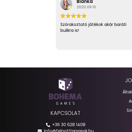
Bianka
2020.09.10.
Szórakoztató játékok akár baráti
bulikra is!
JO
Álta
A
Sz
KAPCSOLAT
+36 30 628 1408
info@felnotttarsasok.hu