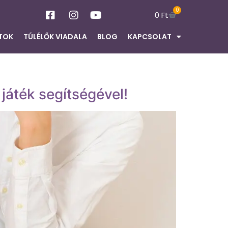
0
0
Ft
TOK
TÚLÉLŐK VIADALA
BLOG
KAPCSOLAT
játék segítségével!