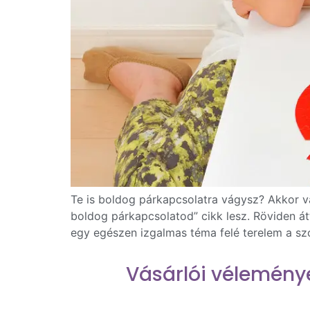
Te is boldog párkapcsolatra vágysz? Akkor vál
boldog párkapcsolatod” cikk lesz. Röviden át
egy egészen izgalmas téma felé terelem a sz
Vásárlói vélemény