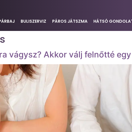
PÁRBAJ
BULISZERVIZ
PÁROS JÁTSZMA
HÁTSÓ GONDOLA
ás
a vágysz? Akkor válj felnőtté egy 