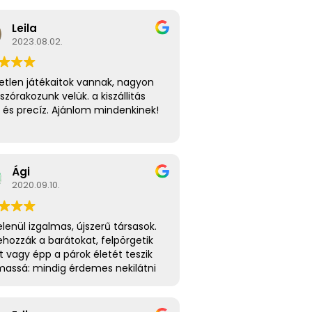
Leila
2023.08.02.
etlen játékaitok vannak, nagyon
 szórakozunk velük. a kiszállitás
 és precíz. Ajánlom mindenkinek!
Ági
2020.09.10.
lenül izgalmas, újszerű társasok.
hozzák a barátokat, felpörgetik
it vagy épp a párok életét teszik
massá: mindig érdemes nekilátni
ó társasozásnak!