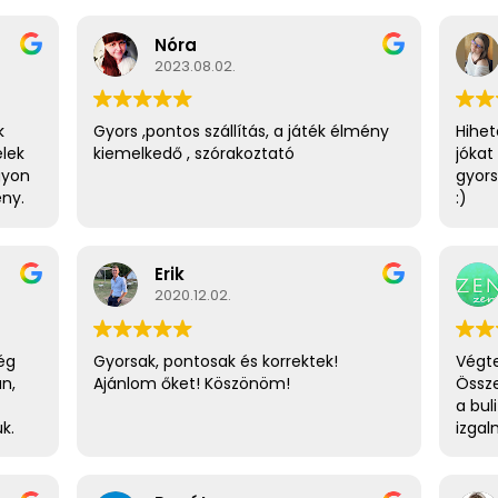
Nóra
2023.08.02.
k
Gyors ,pontos szállítás, a játék élmény
Hihet
elek
kiemelkedő , szórakoztató
jókat
gyon
gyors
ény.
:)
Erik
2020.12.02.
ég
Gyorsak, pontosak és korrektek!
Végte
an,
Ajánlom őket! Köszönöm!
Össze
a bul
k.
izgal
egy j