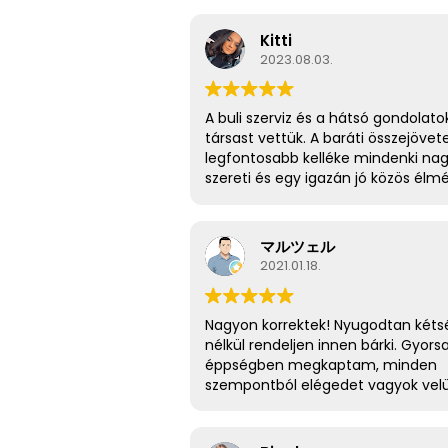
Kitti
2023.08.03.
A buli szerviz és a hátsó gondolato
társast vettük. A baráti összejövet
legfontosabb kelléke mindenki na
szereti és egy igazán jó közös élm
🎲🍻🤩
マルツェル
2021.01.18.
Nagyon korrektek! Nyugodtan kéts
nélkül rendeljen innen bárki. Gyors
éppségben megkaptam, minden
szempontból elégedet vagyok velü