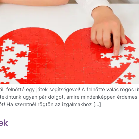
j felnőtté egy játék segítségével! A felnőtté válás rögös 
tekintünk ugyan pár dolgot, amire mindenképpen érdemes fi
ót! Ha szeretnél rögtön az izgalmakhoz […]
ek