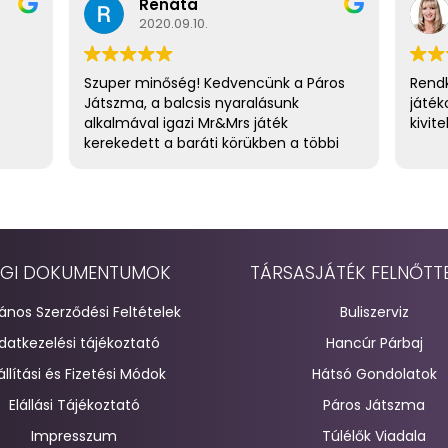
Renáta
2020.09.10.
Szuper minőség! Kedvencünk a Páros
Rendk
Játszma, a balcsis nyaralásunk
játék
alkalmával igazi Mr&Mrs játék
kivite
kerekedett a baráti körükben a többi
házaspárral. :) Tervben a Túlélők
Viadala is. :)
GI DOKUMENTUMOK
TÁRSASJÁTÉK FELNŐTT
lános Szerződési Feltételek
Buliszerviz
datkezelési tájékoztató
Hancúr Párbaj
állítási és Fizetési Módok
Hátsó Gondolatok
Elállási Tájékoztató
Páros Játszma
Impresszum
Túlélők Viadala