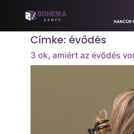
HANCÚR 
Címke:
évődés
3 ok, amiért az évődés vo