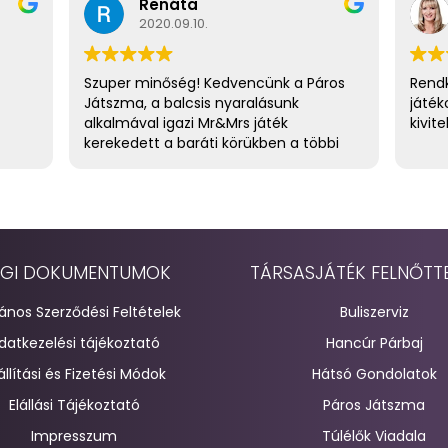
Renáta
2020.09.10.
Szuper minőség! Kedvencünk a Páros
Rendk
Játszma, a balcsis nyaralásunk
játék
alkalmával igazi Mr&Mrs játék
kivite
kerekedett a baráti körükben a többi
házaspárral. :) Tervben a Túlélők
Viadala is. :)
GI DOKUMENTUMOK
TÁRSASJÁTÉK FELNŐTT
lános Szerződési Feltételek
Buliszerviz
datkezelési tájékoztató
Hancúr Párbaj
állítási és Fizetési Módok
Hátsó Gondolatok
Elállási Tájékoztató
Páros Játszma
Impresszum
Túlélők Viadala