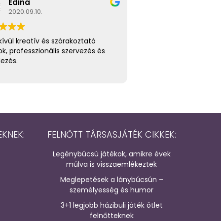
Edina
2020.09.10.
ívül kreatív és szórakoztató
ok, professzionális szervezés és
lezés.
EKNEK:
FELNŐTT TÁRSASJÁTÉK CIKKEK:
Legénybúcsú játékok, amikre évek
múlva is visszaemlékeztek
Meglepetések a lánybúcsún –
személyesség és humor
3+1 legjobb házibuli játék ötlet
felnőtteknek