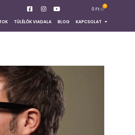
0
0
Ft
TOK
TÚLÉLŐK VIADALA
BLOG
KAPCSOLAT