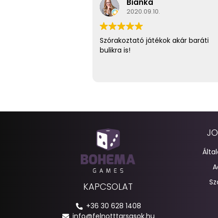
Bianka
2020.09.10.
Szórakoztató játékok akár baráti
bulikra is!
JO
Álta
A
Sz
KAPCSOLAT
+36 30 628 1408
info@felnotttarsasok.hu