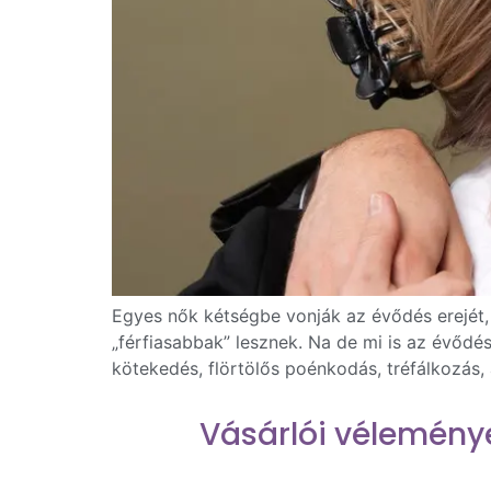
Egyes nők kétségbe vonják az évődés erejét, 
„férfiasabbak” lesznek. Na de mi is az évődés
kötekedés, flörtölős poénkodás, tréfálkozás, 
Vásárlói vélemény