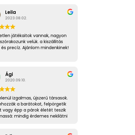
Leila
2023.08.02.
etlen játékaitok vannak, nagyon
 szórakozunk velük. a kiszállitás
 és precíz. Ajánlom mindenkinek!
Ági
2020.09.10.
lenül izgalmas, újszerű társasok.
hozzák a barátokat, felpörgetik
it vagy épp a párok életét teszik
massá: mindig érdemes nekilátni
ó társasozásnak!