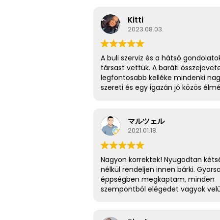
Kitti
2023.08.03.
A buli szerviz és a hátsó gondolato
társast vettük. A baráti összejövet
legfontosabb kelléke mindenki na
szereti és egy igazán jó közös élm
🎲🍻🤩
マルツェル
2021.01.18.
Nagyon korrektek! Nyugodtan kéts
nélkül rendeljen innen bárki. Gyors
éppségben megkaptam, minden
szempontból elégedet vagyok velü