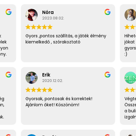
Nóra
2023.08.02.
k
Gyors ,pontos szállítás, a játék élmény
Hihet
elek
kiemelkedő , szórakoztató
jókat
gyon
gyors
ény.
:)
Erik
2020.12.02.
ég
Gyorsak, pontosak és korrektek!
Végte
an,
Ajánlom őket! Köszönöm!
Össze
a bul
k.
izgal
egy j