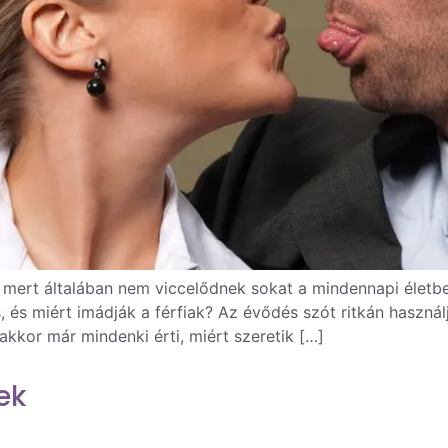
mert általában nem viccelődnek sokat a mindennapi életben
, és miért imádják a férfiak? Az évődés szót ritkán haszná
akkor már mindenki érti, miért szeretik […]
ek