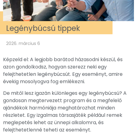
Legénybúcsú tippek
2026. március 6
Képzeld el: A legjobb barátod házasodni készül, és
azon gondolkodsz, hogyan szerezz neki egy
felejthetetlen legénybúcsút. Egy eseményt, amire
évekig mosolyogva fog emlékezni.
De mitől lesz igazán különleges egy legénybúcsú? A
gondosan megtervezett program és a megfelelő
ajándékok harmóniája meghatározhat minden
részletet. Egy izgalmas társasjáték például remek
meglepetés lehet az ünnepi alkalomra, és
felejthetetlenné teheti az eseményt.