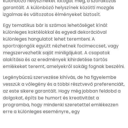
különböző helyszíneket látogat meg, a szórakozás
garantált. A különböző helyszínek közötti mozgás
izgalmas és változatos élményeket biztosít.
Egy tematikus bár is számos lehetőséget kínál:
különleges koktélokkal és egyedi dekorációval
különleges hangulatot lehet teremteni. A
sportrajongók együtt nézhetnek focimeccset, vagy
megszervezhetik saját miniligájukat. A csapatok
alakítása és az eredmények kihirdetése tartós
emlékeket teremt, amelyekről sokáig fognak beszélni.
Legénybúcsú szervezése kihívás, de ha figyelembe
vesszük a vőlegény és a többi résztvevő preferenciáit,
az este sikere garantált. Hogy még jobban feldobd a
dolgokat, építs be humort és kreativitást a
programba, hogy mindenki szeretettel emlékezzen
erre a különleges eseményre., egy