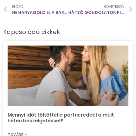
ELŐZŐ
KÖVETKEZŐ
NE HANYAGOLD EL A BARÁTAID
HÁTSÓ GONDOLATOK PIKÁNS TARTALOMMAL
Kapcsolódó cikkek
Mennyi időt töltöttél a partnereddel a múlt
héten beszélgetéssel?
TOVÁBB »