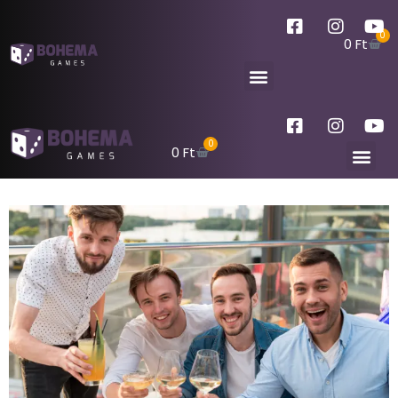
0
0
Ft
0
0
Ft