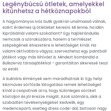
Legénybúcsú ötletek, amelyekkel
kitűnhetsz a hétköznapokból
A hagyományos ivós bulik gyakran unalmassá válnak,
ezért érdemes új ötleteket keresni. Mi lenne, ha idén
kipróbálnál valami szokatlant? Egy hajókirándulás
nemcsak a szórakozásra, hanem a természet
szépségének élvezetére is lehetőséget kínál. Ha
valami aktívabbra vágysz, szervezhetsz egy paintball
játékot vagy más kihívást is. Mindezt kombináld a
Buliszerviz társasjátékkal – garantáltan sikeressé teszi
az estét.
A kulináris élmények sem maradhatnak ki. Egy helyi
kézműves sörfőzde látogatása remek lehetőséget
kínál a csapatnak arra, hogy különleges söröket
kóstoljon és jól érezze magát. Azok számára, akik a
szabadtéri tevékenységeket kedvelik, egy
medenceparti, esetleg dress code-dal, biztosan nagy