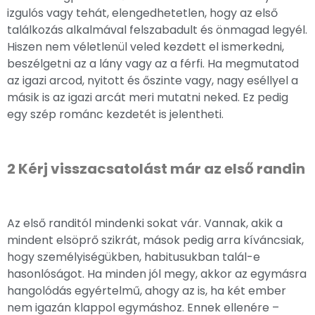
izgulós vagy tehát, elengedhetetlen, hogy az első
találkozás alkalmával felszabadult és önmagad legyél.
Hiszen nem véletlenül veled kezdett el ismerkedni,
beszélgetni az a lány vagy az a férfi. Ha megmutatod
az igazi arcod, nyitott és őszinte vagy, nagy eséllyel a
másik is az igazi arcát meri mutatni neked. Ez pedig
egy szép románc kezdetét is jelentheti.
2 Kérj visszacsatolást már az első randin
Az első randitól mindenki sokat vár. Vannak, akik a
mindent elsöprő szikrát, mások pedig arra kíváncsiak,
hogy személyiségükben, habitusukban talál-e
hasonlóságot. Ha minden jól megy, akkor az egymásra
hangolódás egyértelmű, ahogy az is, ha két ember
nem igazán klappol egymáshoz. Ennek ellenére –