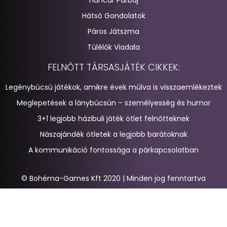
Hátsó Gondolatok
Páros Játszma
Túlélők Viadala
FELNŐTT TÁRSASJÁTÉK CIKKEK:
Legénybúcsú játékok, amikre évek múlva is visszaemlékeztek
Meglepetések a lánybúcsún – személyesség és humor
3+1 legjobb házibuli játék ötlet felnőtteknek
Nászajándék ötletek a legjobb barátoknak
A kommunikáció fontossága a párkapcsolatban
© Bohéma-Games Kft 2020 | Minden jog fenntartva