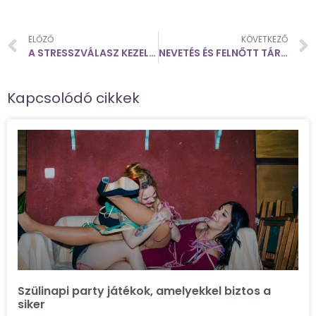
ELŐZŐ
KÖVETKEZŐ
A STRESSZVÁLASZ KEZELÉSE NEHÉZ HELYZETEKBEN
NEVETÉS ÉS FELNŐTT TÁRSASJÁTÉKOK
Kapcsolódó cikkek
Szülinapi party játékok, amelyekkel biztos a
siker