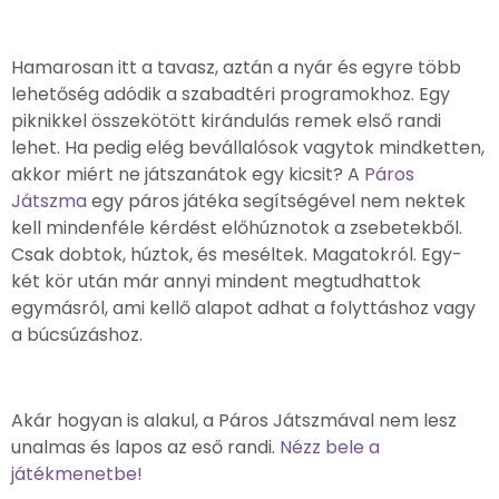
Hamarosan itt a tavasz, aztán a nyár és egyre több
lehetőség adódik a szabadtéri programokhoz. Egy
piknikkel összekötött kirándulás remek első randi
lehet. Ha pedig elég bevállalósok vagytok mindketten,
akkor miért ne játszanátok egy kicsit? A
Páros
Játszma
egy páros játéka segítségével nem nektek
kell mindenféle kérdést előhúznotok a zsebetekből.
Csak dobtok, húztok, és meséltek. Magatokról. Egy-
két kör után már annyi mindent megtudhattok
egymásról, ami kellő alapot adhat a folyttáshoz vagy
a búcsúzáshoz.
Akár hogyan is alakul, a Páros Játszmával nem lesz
unalmas és lapos az eső randi.
Nézz bele a
játékmenetbe!