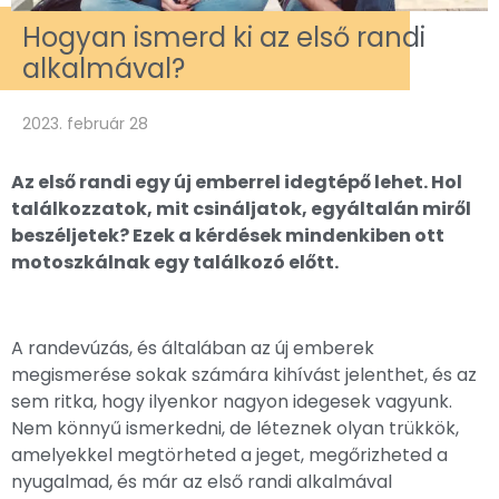
Hogyan ismerd ki az első randi
alkalmával?
2023. február 28
Az első randi egy új emberrel idegtépő lehet. Hol
találkozzatok, mit csináljatok, egyáltalán miről
beszéljetek? Ezek a kérdések mindenkiben ott
motoszkálnak egy találkozó előtt.
A randevúzás, és általában az új emberek
megismerése sokak számára kihívást jelenthet, és az
sem ritka, hogy ilyenkor nagyon idegesek vagyunk.
Nem könnyű ismerkedni, de léteznek olyan trükkök,
amelyekkel megtörheted a jeget, megőrizheted a
nyugalmad, és már az első randi alkalmával