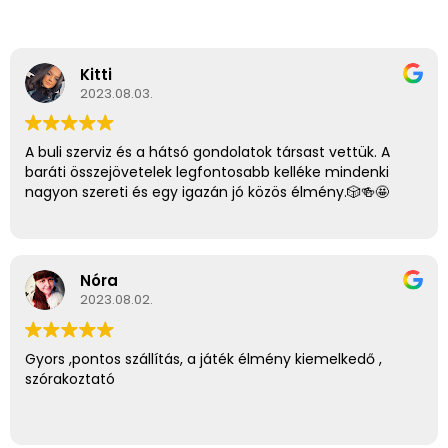
Kitti
2023.08.03.
A buli szerviz és a hátsó gondolatok társast vettük. A
baráti összejövetelek legfontosabb kelléke mindenki
nagyon szereti és egy igazán jó közös élmény.🎲🍻🤩
Nóra
2023.08.02.
Gyors ,pontos szállítás, a játék élmény kiemelkedő ,
szórakoztató