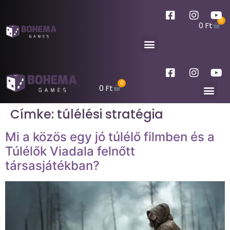
0
0
Ft
0
0
Ft
Címke:
túlélési stratégia
Mi a közös egy jó túlélő filmben és a
Túlélők Viadala felnőtt
társasjátékban?