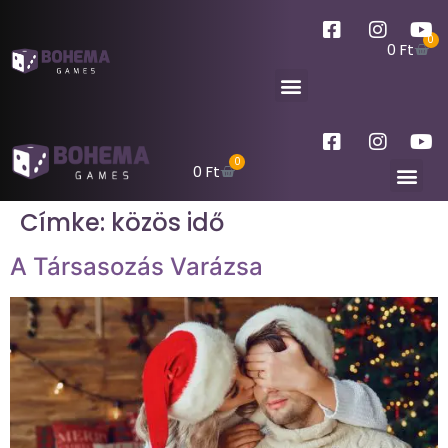
0
0
Ft
0
0
Ft
Címke:
közös idő
A Társasozás Varázsa