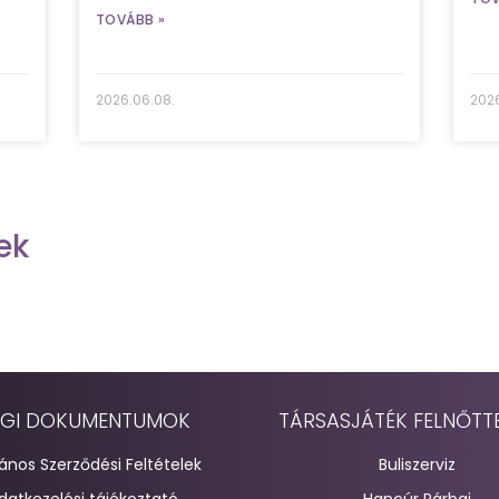
TOVÁBB »
2026.06.08.
2026
ek
GI DOKUMENTUMOK
TÁRSASJÁTÉK FELNŐTT
lános Szerződési Feltételek
Buliszerviz
datkezelési tájékoztató
Hancúr Párbaj