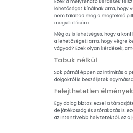
Ezek a mélyreható kérdések felsz
lehetőséget kínálnak arra, hogy 
nem találtad meg a megfelelő pil
megvitatására.
Még az is lehetséges, hogy a kon
a lehetőségeti arra, hogy végre 
vágyad? Ezek olyan kérdések, am
Tabuk nélkül
Sok párnál éppen az intimitás a pr
dolgokról is beszéljetek egymássa
Felejthetetlen élménye
Egy dolog biztos: ezzel a társasjá
de játékosság és szórakozás is: e
az intenzívebb helyzetektől, ez a