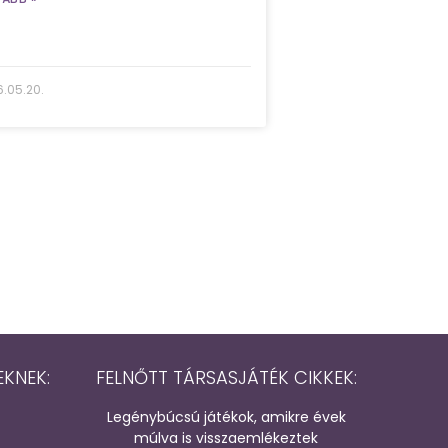
.05.20.
EKNEK:
FELNŐTT TÁRSASJÁTÉK CIKKEK:
Legénybúcsú játékok, amikre évek
múlva is visszaemlékeztek