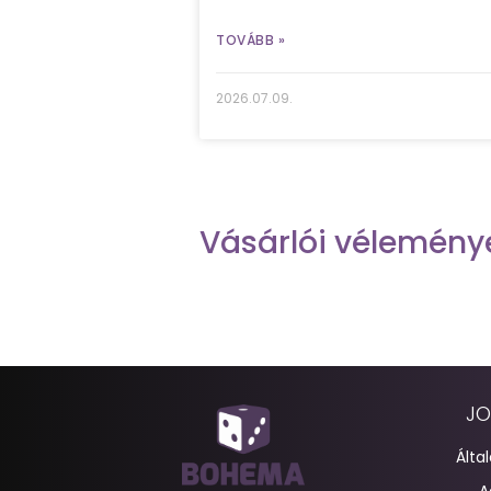
TOVÁBB »
2026.07.09.
Vásárlói vélemény
JO
Álta
A