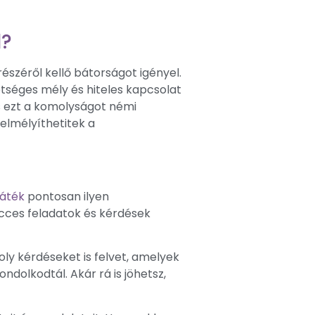
l?
széről kellő bátorságot igényel.
etséges mély és hiteles kapcsolat
s ezt a komolyságot némi
elmélyíthetitek a
játék
pontosan ilyen
icces feladatok és kérdések
ly kérdéseket is felvet, amelyek
dolkodtál. Akár rá is jöhetsz,