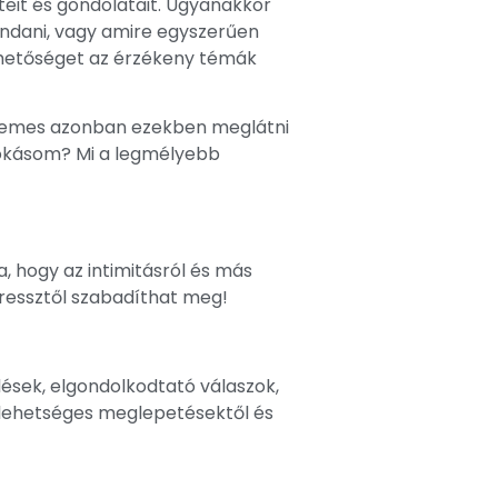
teit és gondolatait. Ugyanakkor
ondani, vagy amire egyszerűen
lehetőséget az érzékeny témák
 Érdemes azonban ezekben meglátni
szokásom? Mi a legmélyebb
a, hogy az intimitásról és más
tressztől szabadíthat meg!
rdések, elgondolkodtató válaszok,
 a lehetséges meglepetésektől és