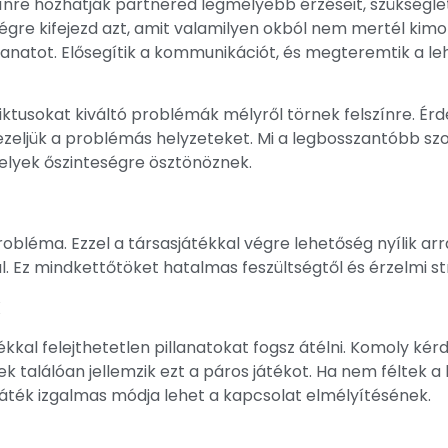
ínre hozhatják partnered legmélyebb érzéseit, szükségle
végre kifejezd azt, amit valamilyen okból nem mertél kim
lanatot. Elősegítik a kommunikációt, és megteremtik a 
fliktusokat kiváltó problémák mélyről törnek felszínre.
kezeljük a problémás helyzeteket. Mi a legbosszantóbb 
elyek őszinteségre ösztönöznek.
obléma. Ezzel a társasjátékkal végre lehetőség nyílik arr
l. Ez mindkettőtöket hatalmas feszültségtől és érzelmi s
k
tékkal felejthetetlen pillanatokat fogsz átélni. Komoly ké
zek találóan jellemzik ezt a páros játékot. Ha nem féltek
 játék izgalmas módja lehet a kapcsolat elmélyítésének.