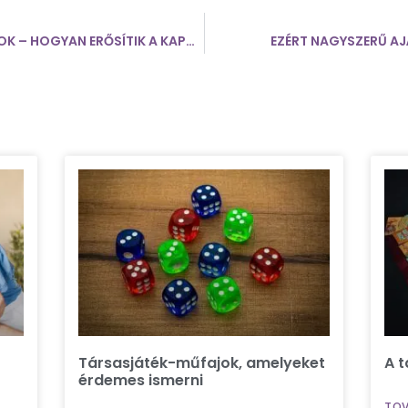
PÁROKNAK SZÓLÓ TÁRSASJÁTÉKOK – HOGYAN ERŐSÍTIK A KAPCSOLATOT ÉS A BARÁTSÁGOKAT
EZÉRT NAGYSZERŰ AJ
Társasjáték-műfajok, amelyeket
A t
érdemes ismerni
TOV