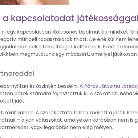
l a kapcsolatodat játékosságga
 egy kapcsolatban. Kölcsönös bizalmat és mindkét fél ré
negatív múltbeli tapasztalatok miatt. De enélkül nem leh
ó aggodalmak belső feszültséget kelthetnek. Ezért érdeme
 cikkben megmutatunk egy módszert, amellyel játékosan 
rtnereddel
bb nyíltan és őszintén beszélni.
A Páros Játszma társas
etten párok számára fejlesztettük ki. A szokatlan, néha v
öltött időt.
mint valaha. A szórakoztató faktor mellett a játék komo
hatnak – olyan válaszokat, amelyeken korábban nem is gon
artneredet, vagy legalábbis nem elég mélyen.