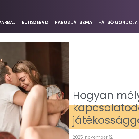
PÁRBAJ
BULISZERVIZ
PÁROS JÁTSZMA
HÁTSÓ GONDOLA
Hogyan mély
kapcsolatod
játékosságg
2025. november 12