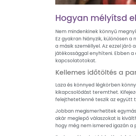
Hogyan mélyítsd e
Nem mindenkinek könnyű megnyílni
Ez gyakran hiányzik, különösen a 
a másik személlyel. Az ezzel jár
játékossággal enyhíteni. Ebben a
kapcsolatotokat.
Kellemes időtöltés a pa
Laza és könnyed légkörben könnye
kikapcsolódást teremthet. Kifejez
felejthetetlenné teszik az együtt t
Jobban megismerhetitek egymást, 
akár meglepő válaszokat is kivált
hogy még nem ismered igazán a p