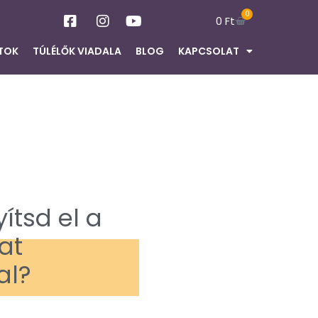
0
0
Ft
TOK
TÚLÉLŐK VIADALA
BLOG
KAPCSOLAT
ítsd el a
at
al?