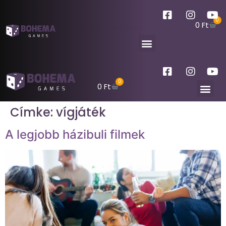
0
0
Ft
0
0
Ft
Címke:
vígjáték
A legjobb házibuli filmek