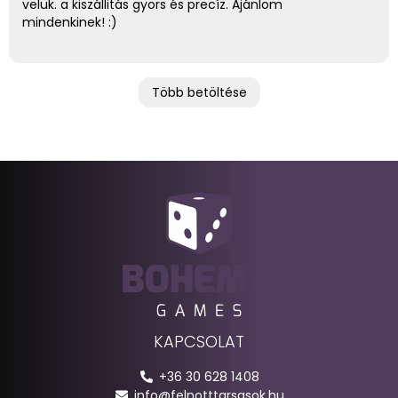
velük. a kiszállitás gyors és precíz. Ajánlom
mindenkinek! :)
Több betöltése
KAPCSOLAT
+36 30 628 1408
info@felnotttarsasok.hu