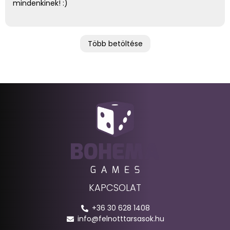
mindenkinek! :)
Több betöltése
KAPCSOLAT
+36 30 628 1408
info@felnotttarsasok.hu