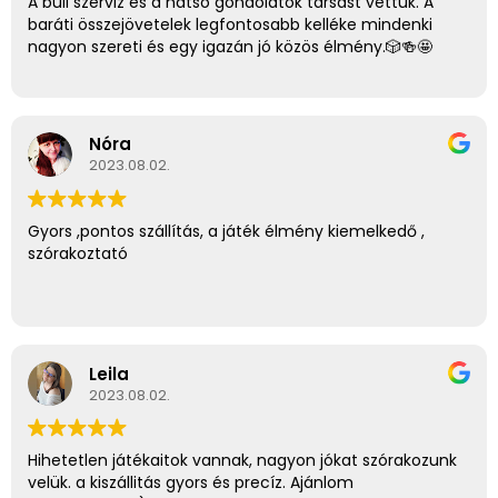
A buli szerviz és a hátsó gondolatok társast vettük. A
baráti összejövetelek legfontosabb kelléke mindenki
nagyon szereti és egy igazán jó közös élmény.🎲🍻🤩
Nóra
2023.08.02.
Gyors ,pontos szállítás, a játék élmény kiemelkedő ,
szórakoztató
Leila
2023.08.02.
Hihetetlen játékaitok vannak, nagyon jókat szórakozunk
velük. a kiszállitás gyors és precíz. Ajánlom