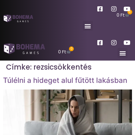
0
0
Ft
0
0
Ft
Címke:
rezsicsökkentés
Túlélni a hideget alul fűtött lakásban