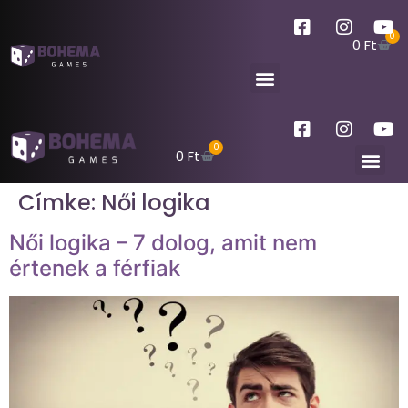
0
0
Ft
0
0
Ft
Címke:
Női logika
Női logika – 7 dolog, amit nem
értenek a férfiak