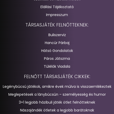
Elállási Tájékoztató
Impresszum
TÁRSASJÁTÉK FELNŐTTEKNEK:
Buliszerviz
Hancúr Párbaj
Hátsó Gondolatok
Páros Játszma
Túlélők Viadala
FELNŐTT TÁRSASJÁTÉK CIKKEK:
Legénybúcsú játékok, amikre évek múlva is visszaemlékeztek
Meglepetések a lánybúcsún – személyesség és humor
3+1 legjobb házibuli játék ötlet felnőtteknek
Nászajándék ötletek a legjobb barátoknak