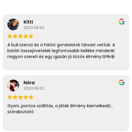
Kitti
2023.08.03.
A buli szerviz és a hátsó gondolatok társast vettük. A
baráti összejövetelek legfontosabb kelléke mindenki
nagyon szereti és egy igazán jó közös élmény.🎲🍻🤩
Nóra
2023.08.02.
Gyors ,pontos szállítás, a játék élmény kiemelkedő ,
szórakoztató