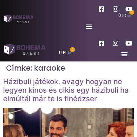
0
0
Ft
0
0
Ft
Címke:
karaoke
Házibuli játékok, avagy hogyan ne
legyen kínos és cikis egy házibuli ha
elmúltál már te is tinédzser