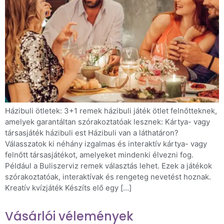
Házibuli ötletek: 3+1 remek házibuli játék ötlet felnőtteknek,
amelyek garantáltan szórakoztatóak lesznek: Kártya- vagy
társasjáték házibuli est Házibuli van a láthatáron?
Válasszatok ki néhány izgalmas és interaktív kártya- vagy
felnőtt társasjátékot, amelyeket mindenki élvezni fog.
Például a Buliszerviz remek választás lehet. Ezek a játékok
szórakoztatóak, interaktívak és rengeteg nevetést hoznak.
Kreatív kvízjáték Készíts elő egy […]
Vásárlói vélemények