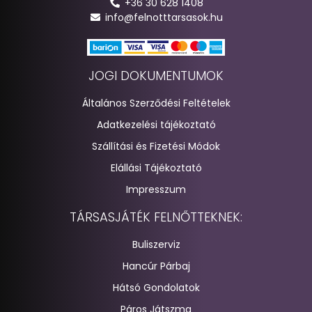
+36 30 628 1408
info@felnotttarsasok.hu
JOGI DOKUMENTUMOK
Általános Szerződési Feltételek
Adatkezelési tájékoztató
Szállítási és Fizetési Módok
Elállási Tájékoztató
Impresszum
TÁRSASJÁTÉK FELNŐTTEKNEK:
Buliszerviz
Hancúr Párbaj
Hátsó Gondolatok
Páros Játszma