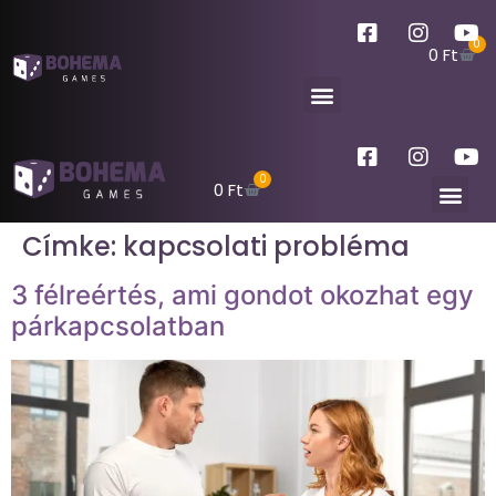
0
0
Ft
0
0
Ft
Címke:
kapcsolati probléma
3 félreértés, ami gondot okozhat egy
párkapcsolatban