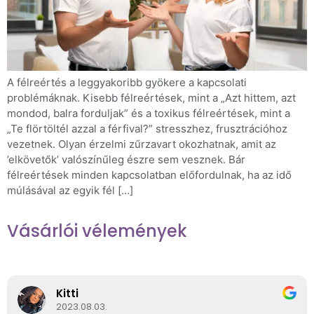
A félreértés a leggyakoribb gyökere a kapcsolati
problémáknak. Kisebb félreértések, mint a „Azt hittem, azt
mondod, balra forduljak” és a toxikus félreértések, mint a
„Te flörtöltél azzal a férfival?” stresszhez, frusztrációhoz
vezetnek. Olyan érzelmi zűrzavart okozhatnak, amit az
’elkövetők’ valószínűleg észre sem vesznek. Bár
félreértések minden kapcsolatban előfordulnak, ha az idő
múlásával az egyik fél […]
Vásárlói vélemények
Kitti
2023.08.03.