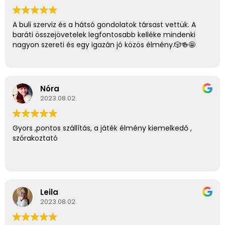
A buli szerviz és a hátsó gondolatok társast vettük. A
baráti összejövetelek legfontosabb kelléke mindenki
nagyon szereti és egy igazán jó közös élmény.🎲🍻🤩
Nóra
2023.08.02.
Gyors ,pontos szállítás, a játék élmény kiemelkedő ,
szórakoztató
Leila
2023.08.02.