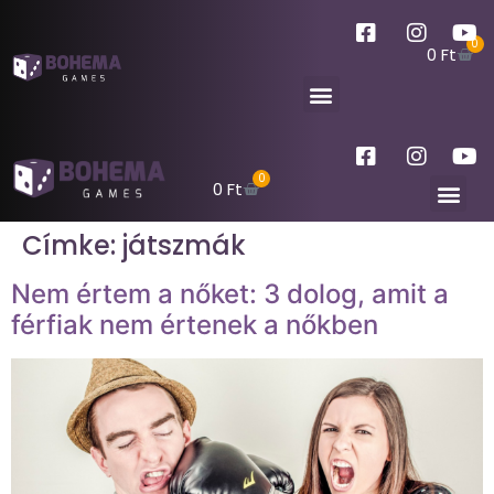
0
0
Ft
0
0
Ft
Címke:
játszmák
Nem értem a nőket: 3 dolog, amit a
férfiak nem értenek a nőkben