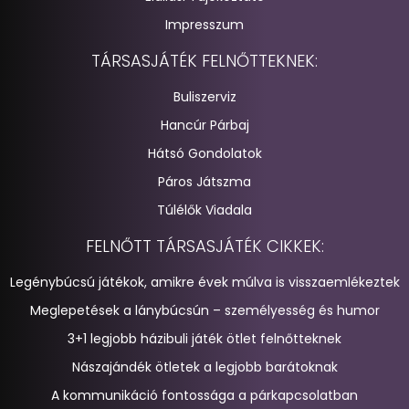
Impresszum
TÁRSASJÁTÉK FELNŐTTEKNEK:
Buliszerviz
Hancúr Párbaj
Hátsó Gondolatok
Páros Játszma
Túlélők Viadala
FELNŐTT TÁRSASJÁTÉK CIKKEK:
Legénybúcsú játékok, amikre évek múlva is visszaemlékeztek
Meglepetések a lánybúcsún – személyesség és humor
3+1 legjobb házibuli játék ötlet felnőtteknek
Nászajándék ötletek a legjobb barátoknak
A kommunikáció fontossága a párkapcsolatban